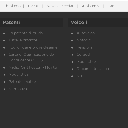
Chi siamo
Eventi
News e circolari
Assistenza
Faq
Patenti
Veicoli
La patente di guida
Autoveicoli
Tutte le pratiche
Motocicli
Foglio rosa e prove d’esame
Revisioni
Carta di Qualificazione del
Collaudi
Conducente (CQC)
Modulistica
Medici Certificatori - Novità
Documento Unico
Modulistica
STED
Patente nautica
Normativa