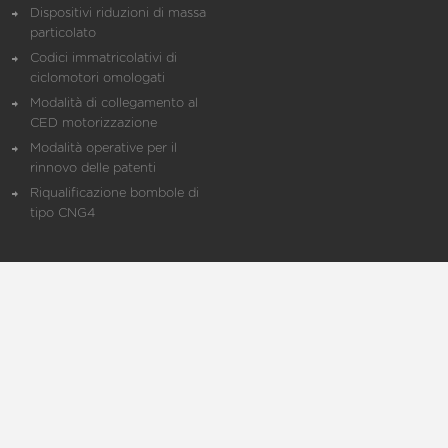
Dispositivi riduzioni di massa
particolato
Codici immatricolativi di
ciclomotori omologati
Modalità di collegamento al
CED motorizzazione
Modalità operative per il
rinnovo delle patenti
Riqualificazione bombole di
tipo CNG4