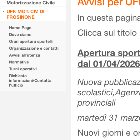
Avvisi per U
Motorizzazione Civile
UFF. MOT. CIV. DI
In questa pagina 
FROSINONE
Home Page
Clicca sul titolo 
Dove siamo
Orari apertura sportelli
Organizzazione e contatti
Apertura sporte
Avvisi all'utenza
dal 01/04/2026
Normative
Turni operativi
Richiesta
Nuova pubblicazio
informazioni/Contatta
l'ufficio
scolastici,Agenz
provinciali
martedì 31 marz
Nuovi giorni e or