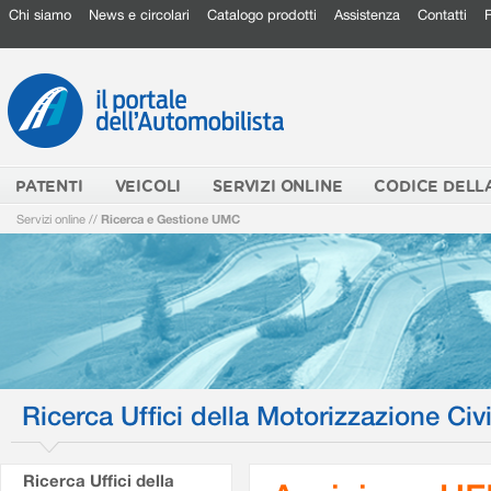
Chi siamo
News e circolari
Catalogo prodotti
Assistenza
Contatti
PATENTI
VEICOLI
SERVIZI ONLINE
CODICE DELL
Servizi online
//
Ricerca e Gestione UMC
Ricerca Uffici della Motorizzazione Civi
Ricerca Uffici della