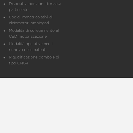
Dispositivi riduzioni di massa
particolato
Codici immatricolativi di
ciclomotori omologati
Modalità di collegamento al
CED motorizzazione
Modalità operative per il
rinnovo delle patenti
Riqualificazione bombole di
tipo CNG4