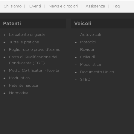
Chi siamo
Eventi
News e circolari
Assistenza
Faq
Patenti
Veicoli
La patente di guida
Autoveicoli
Tutte le pratiche
Motocicli
Foglio rosa e prove d’esame
Revisioni
Carta di Qualificazione del
Collaudi
Conducente (CQC)
Modulistica
Medici Certificatori - Novità
Documento Unico
Modulistica
STED
Patente nautica
Normativa