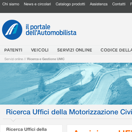
Chi siamo
News e circolari
Catalogo prodotti
Assistenza
Contatti
PATENTI
VEICOLI
SERVIZI ONLINE
CODICE DELL
Servizi online
//
Ricerca e Gestione UMC
Ricerca Uffici della Motorizzazione Civi
Ricerca Uffici della