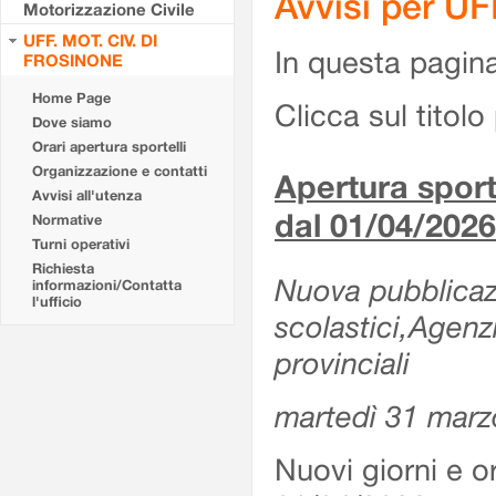
Avvisi per U
Motorizzazione Civile
UFF. MOT. CIV. DI
In questa pagina 
FROSINONE
Home Page
Clicca sul titolo 
Dove siamo
Orari apertura sportelli
Organizzazione e contatti
Apertura sporte
Avvisi all'utenza
dal 01/04/2026
Normative
Turni operativi
Richiesta
Nuova pubblicazio
informazioni/Contatta
l'ufficio
scolastici,Agenz
provinciali
martedì 31 marz
Nuovi giorni e or