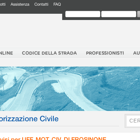
otti
Assistenza
Contatti
FAQ
NLINE
CODICE DELLA STRADA
PROFESSIONISTI
AU
orizzazione Civile
visi per UFF. MOT. CIV. DI FROSINONE