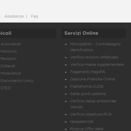
Assistenza
Faq
icoli
Servizi Online
Autoveicoli
Monopattini - Contrassegno
identificativo
Motocicli
Verifica revisioni effettuate
Revisioni
Verifica massa supplementare
Collaudi
Pagamenti PagoPA
Modulistica
Gestione Pratiche Online
Documento Unico
Piattaforma CUDE
STED
Saldo punti patente
Verifica classe ambientale
veicolo
Verifica copertura RCA
Neopatentati
Ricerca Uffici della