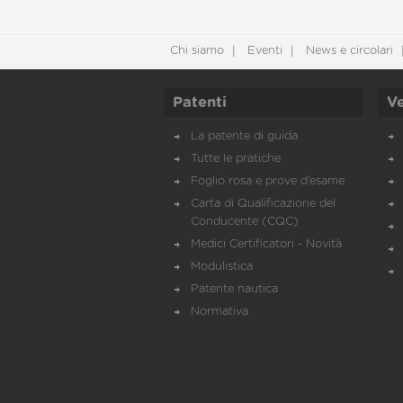
Chi siamo
Eventi
News e circolari
Patenti
Ve
La patente di guida
Tutte le pratiche
Foglio rosa e prove d’esame
Carta di Qualificazione del
Conducente (CQC)
Medici Certificatori - Novità
Modulistica
Patente nautica
Normativa