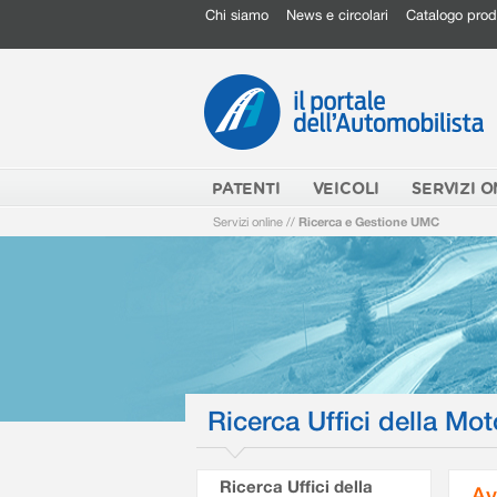
Chi siamo
News e circolari
Catalogo prod
PATENTI
VEICOLI
SERVIZI O
Servizi online
//
Ricerca e Gestione UMC
Ricerca Uffici della Mot
Ricerca Uffici della
Av