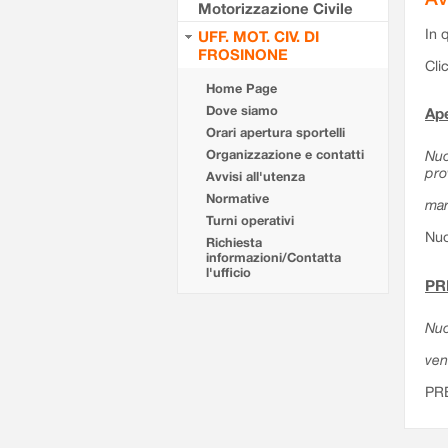
Motorizzazione Civile
In 
UFF. MOT. CIV. DI
FROSINONE
Cli
Home Page
Dove siamo
Ape
Orari apertura sportelli
Organizzazione e contatti
Nuo
pro
Avvisi all'utenza
Normative
mar
Turni operativi
Nuo
Richiesta
informazioni/Contatta
l'ufficio
PR
Nuo
ven
PR