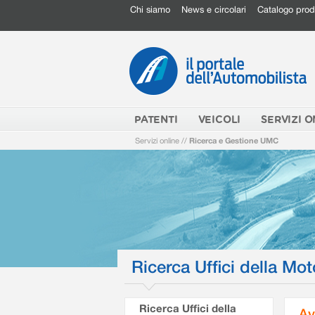
Chi siamo
News e circolari
Catalogo prod
PATENTI
VEICOLI
SERVIZI O
Servizi online
//
Ricerca e Gestione UMC
Ricerca Uffici della Mot
Ricerca Uffici della
Av