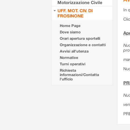
Motorizzazione Civile
In 
UFF. MOT. CIV. DI
FROSINONE
Cli
Home Page
Dove siamo
Ape
Orari apertura sportelli
Organizzazione e contatti
Nuo
pro
Avvisi all'utenza
Normative
mar
Turni operativi
Nuo
Richiesta
informazioni/Contatta
l'ufficio
PR
Nuo
ven
PR