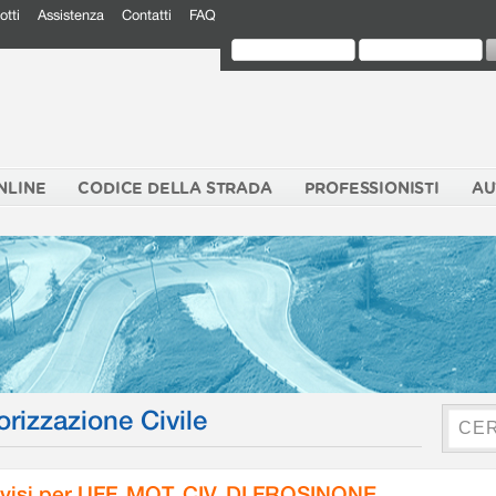
otti
Assistenza
Contatti
FAQ
NLINE
CODICE DELLA STRADA
PROFESSIONISTI
AU
orizzazione Civile
visi per UFF. MOT. CIV. DI FROSINONE