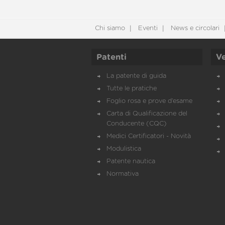
Chi siamo
Eventi
News e circolari
Patenti
Ve
La patente di guida
Tutte le pratiche
Foglio rosa e prove d’esame
Carta di Qualificazione del
Conducente (CQC)
Medici Certificatori - Novità
Modulistica
Patente nautica
Normativa