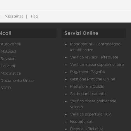
Assistenza
Faq
icoli
Servizi Online
Autoveicoli
Monopattini - Contrassegno
identificativo
Motocicli
Verifica revisioni effettuate
Revisioni
Verifica massa supplementare
Collaudi
Pagamenti PagoPA
Modulistica
Gestione Pratiche Online
Documento Unico
Piattaforma CUDE
STED
Saldo punti patente
Verifica classe ambientale
veicolo
Verifica copertura RCA
Neopatentati
Ricerca Uffici della