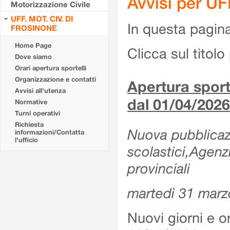
Avvisi per U
Motorizzazione Civile
UFF. MOT. CIV. DI
In questa pagina 
FROSINONE
Home Page
Clicca sul titolo 
Dove siamo
Orari apertura sportelli
Organizzazione e contatti
Apertura sporte
Avvisi all'utenza
dal 01/04/2026
Normative
Turni operativi
Richiesta
Nuova pubblicazio
informazioni/Contatta
l'ufficio
scolastici,Agenz
provinciali
martedì 31 marz
Nuovi giorni e or