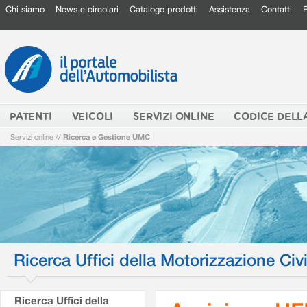
Chi siamo
News e circolari
Catalogo prodotti
Assistenza
Contatti
PATENTI
VEICOLI
SERVIZI ONLINE
CODICE DELL
Servizi online
//
Ricerca e Gestione UMC
Ricerca Uffici della Motorizzazione Civi
Ricerca Uffici della