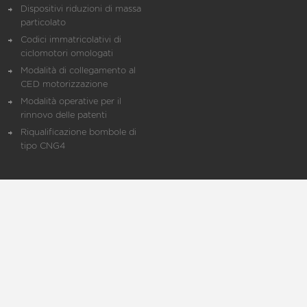
Dispositivi riduzioni di massa
particolato
Codici immatricolativi di
ciclomotori omologati
Modalità di collegamento al
CED motorizzazione
Modalità operative per il
rinnovo delle patenti
Riqualificazione bombole di
tipo CNG4