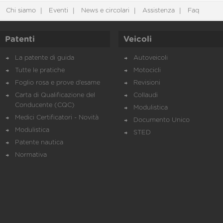
Chi siamo
Eventi
News e circolari
Assistenza
Faq
Patenti
Veicoli
La patente di guida
Autoveicoli
Tutte le pratiche
Motocicli
Foglio rosa e prove d’esame
Revisioni
Carta di Qualificazione del
Collaudi
Conducente (CQC)
Modulistica
Medici Certificatori - Novità
Documento Unico
Modulistica
STED
Patente nautica
Normativa