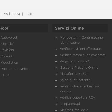
Assistenza
Faq
icoli
Servizi Online
Autoveicoli
Monopattini - Contrassegno
identificativo
Motocicli
Verifica revisioni effettuate
Revisioni
Verifica massa supplementare
Collaudi
Pagamenti PagoPA
Modulistica
Gestione Pratiche Online
Documento Unico
Piattaforma CUDE
STED
Saldo punti patente
Verifica classe ambientale
veicolo
Verifica copertura RCA
Neopatentati
Ricerca Uffici della