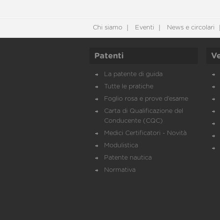
Chi siamo
Eventi
News e circolari
Patenti
Ve
La patente di guida
Tutte le pratiche
Foglio rosa e prove d’esame
Carta di Qualificazione del
Conducente (CQC)
Medici Certificatori - Novità
Modulistica
Patente nautica
Normativa