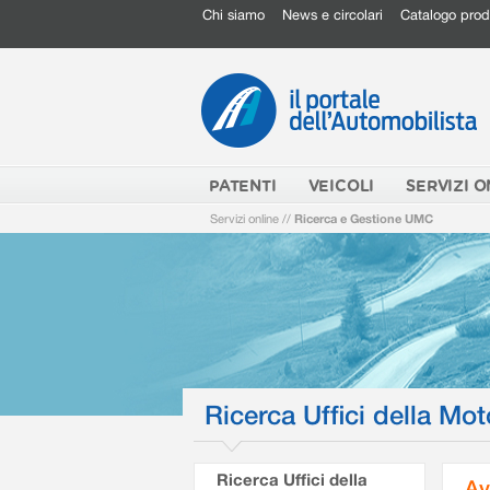
Chi siamo
News e circolari
Catalogo prod
PATENTI
VEICOLI
SERVIZI O
Servizi online
//
Ricerca e Gestione UMC
Ricerca Uffici della Mot
Ricerca Uffici della
Av