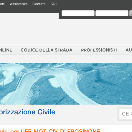
otti
Assistenza
Contatti
FAQ
NLINE
CODICE DELLA STRADA
PROFESSIONISTI
AU
orizzazione Civile
visi per UFF. MOT. CIV. DI FROSINONE