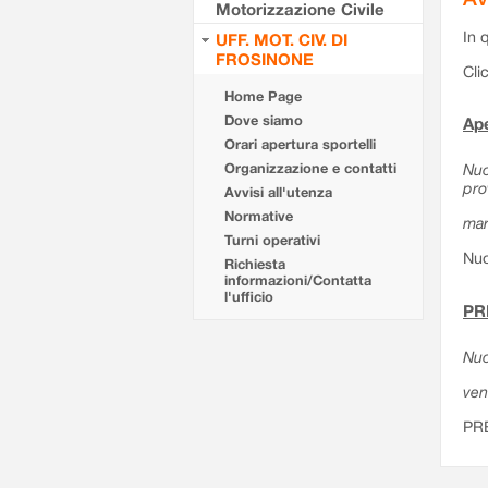
Motorizzazione Civile
In 
UFF. MOT. CIV. DI
FROSINONE
Cli
Home Page
Dove siamo
Ape
Orari apertura sportelli
Organizzazione e contatti
Nuo
pro
Avvisi all'utenza
Normative
mar
Turni operativi
Nuo
Richiesta
informazioni/Contatta
l'ufficio
PR
Nuo
ven
PR