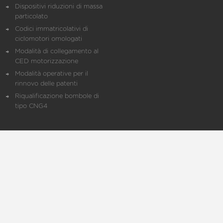
Dispositivi riduzioni di massa
particolato
Codici immatricolativi di
ciclomotori omologati
Modalità di collegamento al
CED motorizzazione
Modalità operative per il
rinnovo delle patenti
Riqualificazione bombole di
tipo CNG4