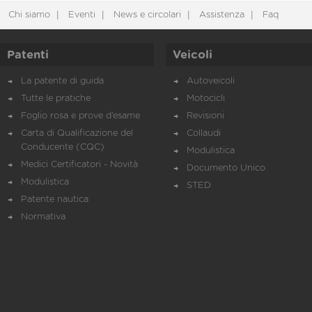
Chi siamo
Eventi
News e circolari
Assistenza
Faq
Patenti
Veicoli
La patente di guida
Autoveicoli
Tutte le pratiche
Motocicli
Foglio rosa e prove d’esame
Revisioni
Carta di Qualificazione del
Collaudi
Conducente (CQC)
Modulistica
Medici Certificatori - Novità
Documento Unico
Modulistica
STED
Patente nautica
Normativa