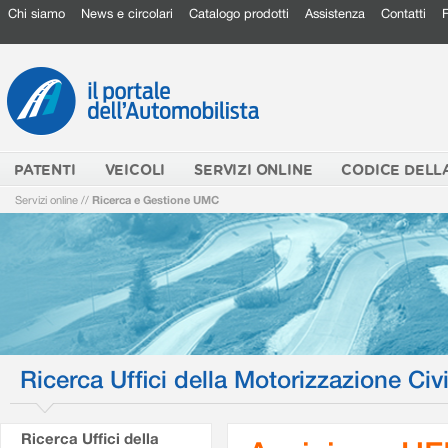
Chi siamo
News e circolari
Catalogo prodotti
Assistenza
Contatti
PATENTI
VEICOLI
SERVIZI ONLINE
CODICE DELL
Servizi online
//
Ricerca e Gestione UMC
Ricerca Uffici della Motorizzazione Civi
Ricerca Uffici della