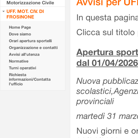
Avvisi per U
Motorizzazione Civile
UFF. MOT. CIV. DI
In questa pagina 
FROSINONE
Home Page
Clicca sul titolo 
Dove siamo
Orari apertura sportelli
Organizzazione e contatti
Apertura sporte
Avvisi all'utenza
dal 01/04/2026
Normative
Turni operativi
Richiesta
Nuova pubblicazio
informazioni/Contatta
l'ufficio
scolastici,Agenz
provinciali
martedì 31 marz
Nuovi giorni e or