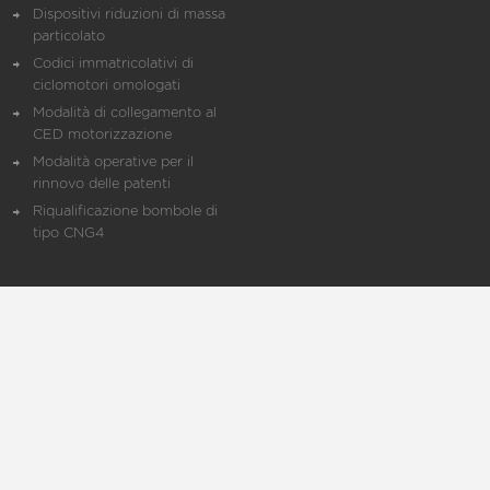
Dispositivi riduzioni di massa
particolato
Codici immatricolativi di
ciclomotori omologati
Modalità di collegamento al
CED motorizzazione
Modalità operative per il
rinnovo delle patenti
Riqualificazione bombole di
tipo CNG4