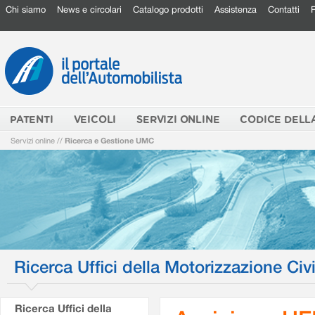
Chi siamo
News e circolari
Catalogo prodotti
Assistenza
Contatti
PATENTI
VEICOLI
SERVIZI ONLINE
CODICE DELL
Servizi online
//
Ricerca e Gestione UMC
Ricerca Uffici della Motorizzazione Civi
Ricerca Uffici della