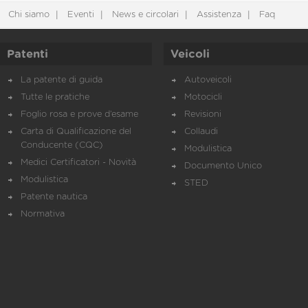
Chi siamo
Eventi
News e circolari
Assistenza
Faq
Patenti
Veicoli
La patente di guida
Autoveicoli
Tutte le pratiche
Motocicli
Foglio rosa e prove d’esame
Revisioni
Carta di Qualificazione del
Collaudi
Conducente (CQC)
Modulistica
Medici Certificatori - Novità
Documento Unico
Modulistica
STED
Patente nautica
Normativa