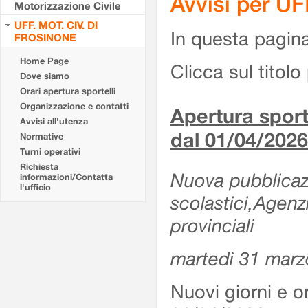
Avvisi per U
Motorizzazione Civile
UFF. MOT. CIV. DI
In questa pagina 
FROSINONE
Home Page
Clicca sul titolo 
Dove siamo
Orari apertura sportelli
Organizzazione e contatti
Apertura sporte
Avvisi all'utenza
dal 01/04/2026
Normative
Turni operativi
Richiesta
Nuova pubblicazio
informazioni/Contatta
l'ufficio
scolastici,Agenz
provinciali
martedì 31 marz
Nuovi giorni e or