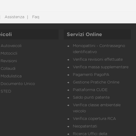
Assistenza
Faq
icoli
Servizi Online
Autoveicoli
Monopattini - Contrassegno
identificativo
Motocicli
Verifica revisioni effettuate
Revisioni
Verifica massa supplementare
Collaudi
Pagamenti PagoPA
Modulistica
Gestione Pratiche Online
Documento Unico
Piattaforma CUDE
STED
Saldo punti patente
Verifica classe ambientale
veicolo
Verifica copertura RCA
Neopatentati
Ricerca Uffici della