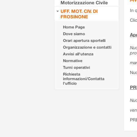
Motorizzazione Civile
In 
UFF. MOT. CIV. DI
FROSINONE
Cli
Home Page
Dove siamo
Ape
Orari apertura sportelli
Organizzazione e contatti
Nuo
pro
Avvisi all'utenza
Normative
mar
Turni operativi
Nuo
Richiesta
informazioni/Contatta
l'ufficio
PR
Nuo
ven
PR