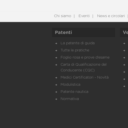
Chi siamo
Eventi
News e circolari
Patenti
Ve
La patente di guida
Tutte le pratiche
Foglio rosa e prove d’esame
Carta di Qualificazione del
Conducente (CQC)
Medici Certificatori - Novità
Modulistica
Patente nautica
Normativa