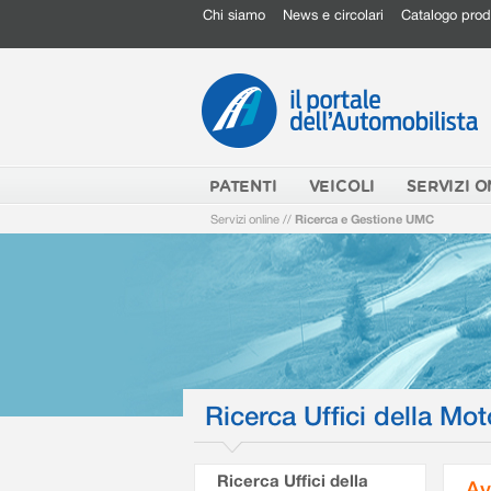
Chi siamo
News e circolari
Catalogo prod
PATENTI
VEICOLI
SERVIZI O
Servizi online
//
Ricerca e Gestione UMC
Ricerca Uffici della Mot
Ricerca Uffici della
Av