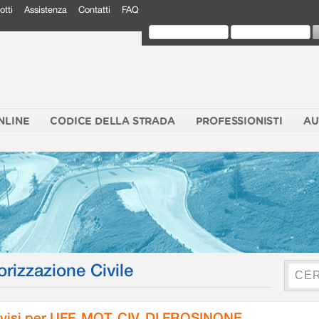
otti
Assistenza
Contatti
FAQ
NLINE
CODICE DELLA STRADA
PROFESSIONISTI
AU
orizzazione Civile
visi per UFF. MOT. CIV. DI FROSINONE