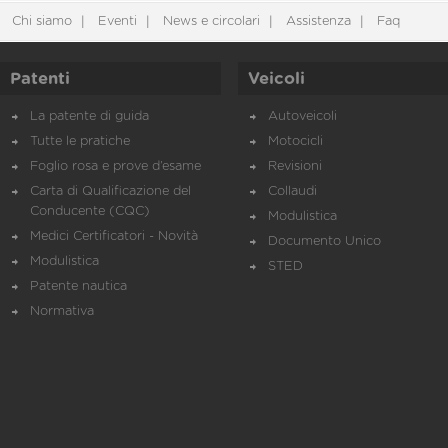
Chi siamo
Eventi
News e circolari
Assistenza
Faq
Patenti
Veicoli
La patente di guida
Autoveicoli
Tutte le pratiche
Motocicli
Foglio rosa e prove d’esame
Revisioni
Carta di Qualificazione del
Collaudi
Conducente (CQC)
Modulistica
Medici Certificatori - Novità
Documento Unico
Modulistica
STED
Patente nautica
Normativa