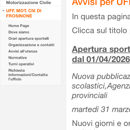
Avvisi per U
Motorizzazione Civile
UFF. MOT. CIV. DI
In questa pagina 
FROSINONE
Home Page
Clicca sul titolo 
Dove siamo
Orari apertura sportelli
Organizzazione e contatti
Apertura sporte
Avvisi all'utenza
dal 01/04/2026
Normative
Turni operativi
Richiesta
Nuova pubblicazio
informazioni/Contatta
l'ufficio
scolastici,Agenz
provinciali
martedì 31 marz
Nuovi giorni e or