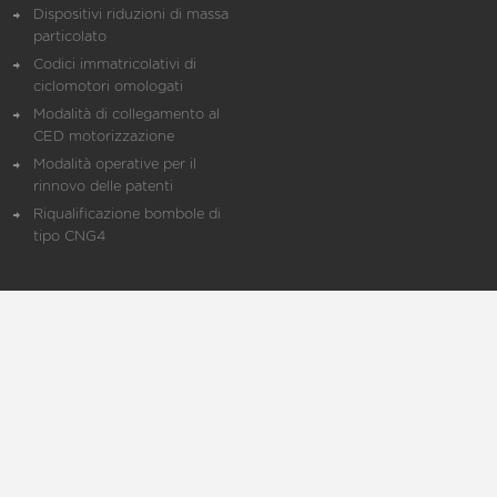
Dispositivi riduzioni di massa
particolato
Codici immatricolativi di
ciclomotori omologati
Modalità di collegamento al
CED motorizzazione
Modalità operative per il
rinnovo delle patenti
Riqualificazione bombole di
tipo CNG4