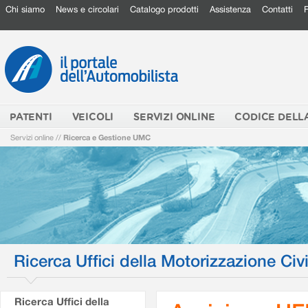
Chi siamo
News e circolari
Catalogo prodotti
Assistenza
Contatti
PATENTI
VEICOLI
SERVIZI ONLINE
CODICE DELL
Servizi online
//
Ricerca e Gestione UMC
Ricerca Uffici della Motorizzazione Civi
Ricerca Uffici della