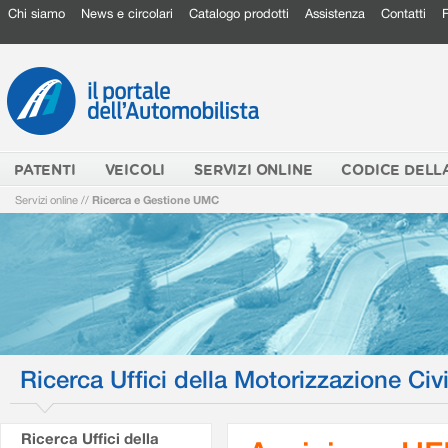
Chi siamo
News e circolari
Catalogo prodotti
Assistenza
Contatti
PATENTI
VEICOLI
SERVIZI ONLINE
CODICE DELL
Servizi online
//
Ricerca e Gestione UMC
Ricerca Uffici della Motorizzazione Civi
Ricerca Uffici della