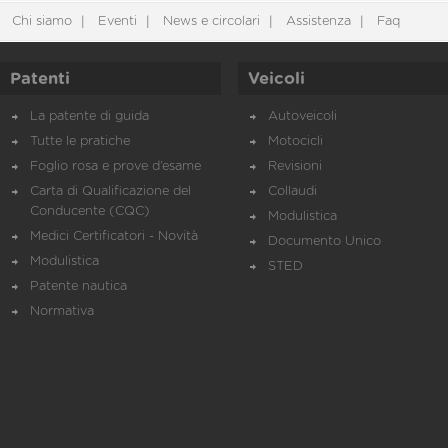
Chi siamo
Eventi
News e circolari
Assistenza
Faq
Patenti
Veicoli
La patente di guida
Autoveicoli
Tutte le pratiche
Motocicli
Foglio rosa e prove d’esame
Revisioni
Carta di Qualificazione del
Collaudi
Conducente (CQC)
Modulistica
Medici Certificatori - Novità
Documento Unico
Modulistica
STED
Patente nautica
Normativa