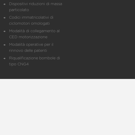
Dispositivi riduzioni di massa
particolato
Codici immatricolativi di
ciclomotori omologati
Modalità di collegamento al
CED motorizzazione
Modalità operative per il
rinnovo delle patenti
Riqualificazione bombole di
tipo CNG4