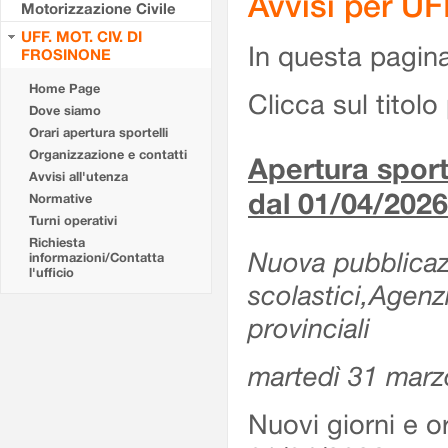
Avvisi per U
Motorizzazione Civile
UFF. MOT. CIV. DI
In questa pagina 
FROSINONE
Home Page
Clicca sul titolo 
Dove siamo
Orari apertura sportelli
Organizzazione e contatti
Apertura sporte
Avvisi all'utenza
dal 01/04/2026
Normative
Turni operativi
Richiesta
Nuova pubblicazio
informazioni/Contatta
l'ufficio
scolastici,Agenz
provinciali
martedì 31 marz
Nuovi giorni e or