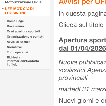
Avvisi per U
Motorizzazione Civile
UFF. MOT. CIV. DI
In questa pagina 
FROSINONE
Home Page
Clicca sul titolo 
Dove siamo
Orari apertura sportelli
Organizzazione e contatti
Apertura sporte
Avvisi all'utenza
dal 01/04/2026
Normative
Turni operativi
Richiesta
Nuova pubblicazio
informazioni/Contatta
l'ufficio
scolastici,Agenz
provinciali
martedì 31 marz
Nuovi giorni e or