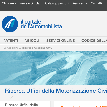
Chi siamo
News e circolari
Catalogo prodotti
Assistenza
Contatti
PATENTI
VEICOLI
SERVIZI ONLINE
CODICE DELL
Servizi online
//
Ricerca e Gestione UMC
Ricerca Uffici della Motorizzazione Civi
Ricerca Uffici della