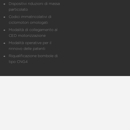
Dispositivi riduzioni di massa
particolato
Codici immatricolativi di
ciclomotori omologati
Modalità di collegamento al
CED motorizzazione
Modalità operative per il
rinnovo delle patenti
Riqualificazione bombole di
tipo CNG4