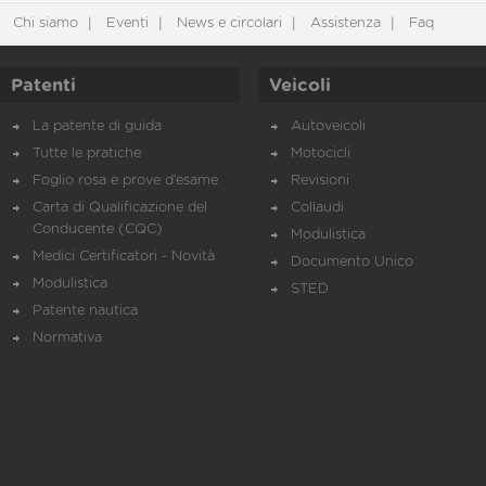
Chi siamo
Eventi
News e circolari
Assistenza
Faq
Patenti
Veicoli
La patente di guida
Autoveicoli
Tutte le pratiche
Motocicli
Foglio rosa e prove d’esame
Revisioni
Carta di Qualificazione del
Collaudi
Conducente (CQC)
Modulistica
Medici Certificatori - Novità
Documento Unico
Modulistica
STED
Patente nautica
Normativa