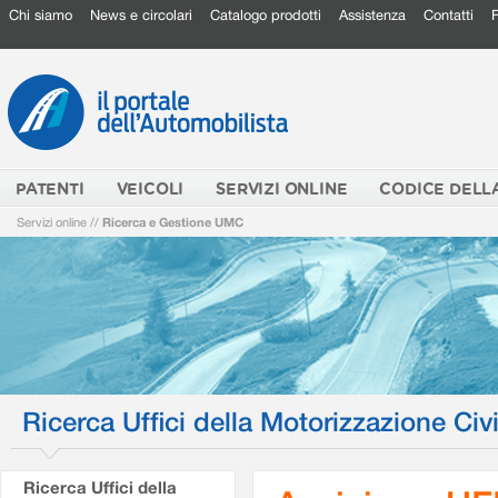
Chi siamo
News e circolari
Catalogo prodotti
Assistenza
Contatti
PATENTI
VEICOLI
SERVIZI ONLINE
CODICE DELL
Servizi online
//
Ricerca e Gestione UMC
Ricerca Uffici della Motorizzazione Civi
Ricerca Uffici della