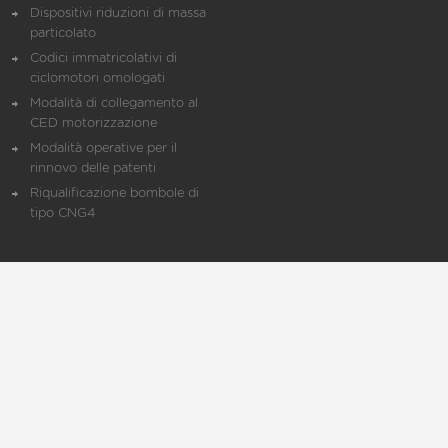
Dispositivi riduzioni di massa
particolato
Codici immatricolativi di
ciclomotori omologati
Modalità di collegamento al
CED motorizzazione
Modalità operative per il
rinnovo delle patenti
Riqualificazione bombole di
tipo CNG4