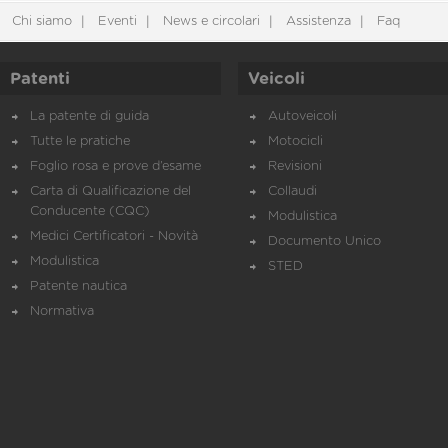
Chi siamo
Eventi
News e circolari
Assistenza
Faq
Patenti
Veicoli
La patente di guida
Autoveicoli
Tutte le pratiche
Motocicli
Foglio rosa e prove d’esame
Revisioni
Carta di Qualificazione del
Collaudi
Conducente (CQC)
Modulistica
Medici Certificatori - Novità
Documento Unico
Modulistica
STED
Patente nautica
Normativa