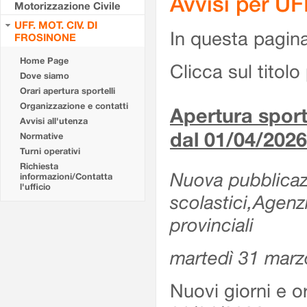
Avvisi per U
Motorizzazione Civile
UFF. MOT. CIV. DI
In questa pagina 
FROSINONE
Home Page
Clicca sul titolo 
Dove siamo
Orari apertura sportelli
Organizzazione e contatti
Apertura sporte
Avvisi all'utenza
dal 01/04/2026
Normative
Turni operativi
Richiesta
Nuova pubblicazio
informazioni/Contatta
l'ufficio
scolastici,Agenz
provinciali
martedì 31 marz
Nuovi giorni e or