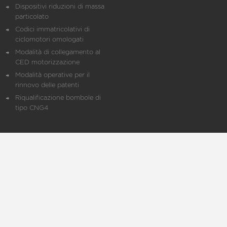
Dispositivi riduzioni di massa
particolato
Codici immatricolativi di
ciclomotori omologati
Modalità di collegamento al
CED motorizzazione
Modalità operative per il
rinnovo delle patenti
Riqualificazione bombole di
tipo CNG4