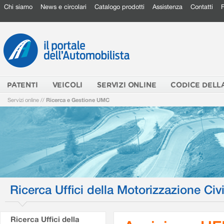
Chi siamo
News e circolari
Catalogo prodotti
Assistenza
Contatti
PATENTI
VEICOLI
SERVIZI ONLINE
CODICE DELL
Servizi online
//
Ricerca e Gestione UMC
Ricerca Uffici della Motorizzazione Civi
Ricerca Uffici della