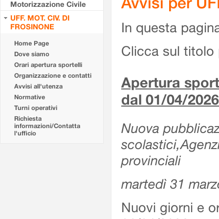
Avvisi per U
Motorizzazione Civile
UFF. MOT. CIV. DI
In questa pagina 
FROSINONE
Home Page
Clicca sul titolo 
Dove siamo
Orari apertura sportelli
Organizzazione e contatti
Apertura sporte
Avvisi all'utenza
dal 01/04/2026
Normative
Turni operativi
Richiesta
Nuova pubblicazio
informazioni/Contatta
l'ufficio
scolastici,Agenz
provinciali
martedì 31 marz
Nuovi giorni e or