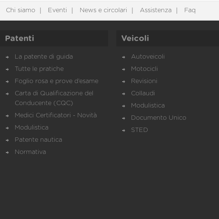
Chi siamo
Eventi
News e circolari
Assistenza
Faq
Patenti
Veicoli
La patente di guida
Autoveicoli
Tutte le pratiche
Motocicli
Foglio rosa e prove d’esame
Revisioni
Carta di Qualificazione del
Collaudi
Conducente (CQC)
Modulistica
Medici Certificatori - Novità
Documento Unico
Modulistica
STED
Patente nautica
Normativa