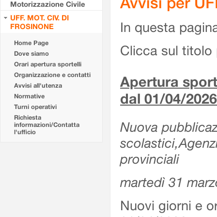
Avvisi per U
Motorizzazione Civile
UFF. MOT. CIV. DI
In questa pagina 
FROSINONE
Home Page
Clicca sul titolo 
Dove siamo
Orari apertura sportelli
Organizzazione e contatti
Apertura sporte
Avvisi all'utenza
dal 01/04/2026
Normative
Turni operativi
Richiesta
Nuova pubblicazio
informazioni/Contatta
l'ufficio
scolastici,Agenz
provinciali
martedì 31 marz
Nuovi giorni e or