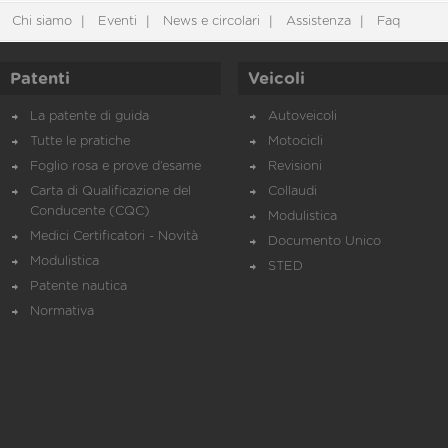
Chi siamo
Eventi
News e circolari
Assistenza
Faq
Patenti
Veicoli
La patente di guida
Autoveicoli
Tutte le pratiche
Motocicli
Foglio rosa e prove d’esame
Revisioni
Carta di Qualificazione del
Collaudi
Conducente (CQC)
Modulistica
Medici Certificatori - Novità
Documento Unico
Modulistica
STED
Patente nautica
Normativa