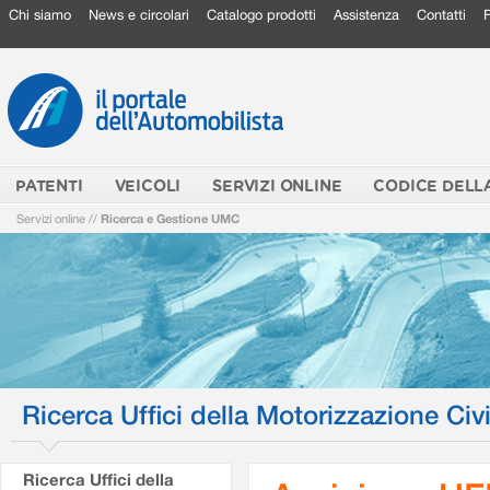
Chi siamo
News e circolari
Catalogo prodotti
Assistenza
Contatti
PATENTI
VEICOLI
SERVIZI ONLINE
CODICE DELL
Servizi online
//
Ricerca e Gestione UMC
Ricerca Uffici della Motorizzazione Civi
Ricerca Uffici della