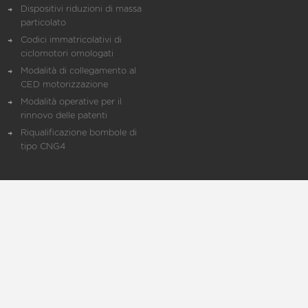
Dispositivi riduzioni di massa
particolato
Codici immatricolativi di
ciclomotori omologati
Modalità di collegamento al
CED motorizzazione
Modalità operative per il
rinnovo delle patenti
Riqualificazione bombole di
tipo CNG4