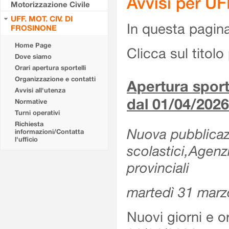
Avvisi per U
Motorizzazione Civile
UFF. MOT. CIV. DI
In questa pagina 
FROSINONE
Home Page
Clicca sul titolo 
Dove siamo
Orari apertura sportelli
Organizzazione e contatti
Apertura sporte
Avvisi all'utenza
dal 01/04/2026
Normative
Turni operativi
Richiesta
Nuova pubblicazio
informazioni/Contatta
l'ufficio
scolastici,Agenz
provinciali
martedì 31 marz
Nuovi giorni e or