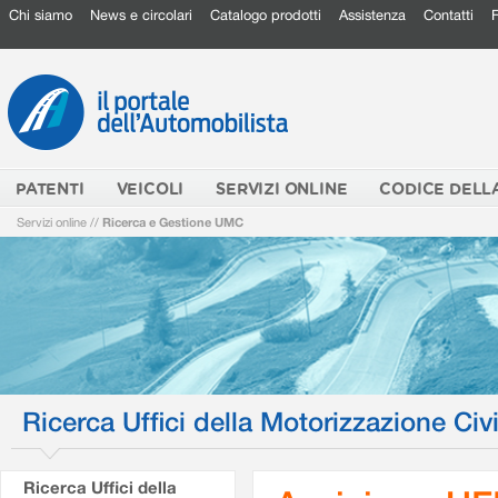
Chi siamo
News e circolari
Catalogo prodotti
Assistenza
Contatti
PATENTI
VEICOLI
SERVIZI ONLINE
CODICE DELL
Servizi online
//
Ricerca e Gestione UMC
Ricerca Uffici della Motorizzazione Civi
Ricerca Uffici della