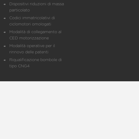
Dispositivi riduzioni di massa
particolato
Codici immatricolativi di
ciclomotori omologati
Modalità di collegamento al
CED motorizzazione
Modalità operative per il
rinnovo delle patenti
Riqualificazione bombole di
tipo CNG4