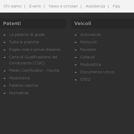
Chi siamo
Eventi
News e circolari
Assistenza
Faq
Patenti
Veicoli
La patente di guida
Autoveicoli
Tutte le pratiche
Motocicli
Foglio rosa e prove d’esame
Revisioni
Carta di Qualificazione del
Collaudi
Conducente (CQC)
Modulistica
Medici Certificatori - Novità
Documento Unico
Modulistica
STED
Patente nautica
Normativa