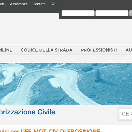
otti
Assistenza
Contatti
FAQ
NLINE
CODICE DELLA STRADA
PROFESSIONISTI
AU
orizzazione Civile
visi per UFF. MOT. CIV. DI FROSINONE