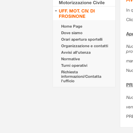
Motorizzazione Civile
In 
UFF. MOT. CIV. DI
FROSINONE
Cli
Home Page
Dove siamo
Ape
Orari apertura sportelli
Organizzazione e contatti
Nuo
pro
Avvisi all'utenza
Normative
mar
Turni operativi
Nuo
Richiesta
informazioni/Contatta
l'ufficio
PR
Nuo
ven
PR