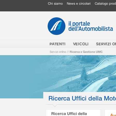
Chi siamo
News e circolari
Catalogo prod
PATENTI
VEICOLI
SERVIZI O
Servizi online
//
Ricerca e Gestione UMC
Ricerca Uffici della Mot
Ricerca Uffici della
Av