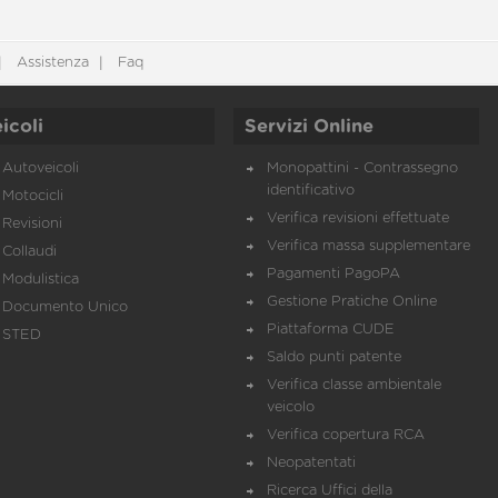
Assistenza
Faq
icoli
Servizi Online
Autoveicoli
Monopattini - Contrassegno
identificativo
Motocicli
Verifica revisioni effettuate
Revisioni
Verifica massa supplementare
Collaudi
Pagamenti PagoPA
Modulistica
Gestione Pratiche Online
Documento Unico
Piattaforma CUDE
STED
Saldo punti patente
Verifica classe ambientale
veicolo
Verifica copertura RCA
Neopatentati
Ricerca Uffici della