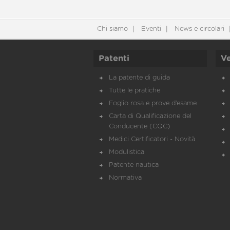
Chi siamo
Eventi
News e circolari
Patenti
Ve
La patente di guida
Tutte le pratiche
Foglio rosa e prove d’esame
Carta di Qualificazione del
Conducente (CQC)
Medici Certificatori - Novità
Modulistica
Patente nautica
Normativa