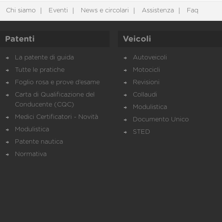
Chi siamo
Eventi
News e circolari
Assistenza
Faq
Patenti
Veicoli
La patente di guida
Autoveicoli
Tutte le pratiche
Motocicli
Foglio rosa e prove d’esame
Revisioni
Carta di Qualificazione del
Collaudi
Conducente (CQC)
Modulistica
Medici Certificatori - Novità
Documento Unico
Modulistica
STED
Patente nautica
Normativa