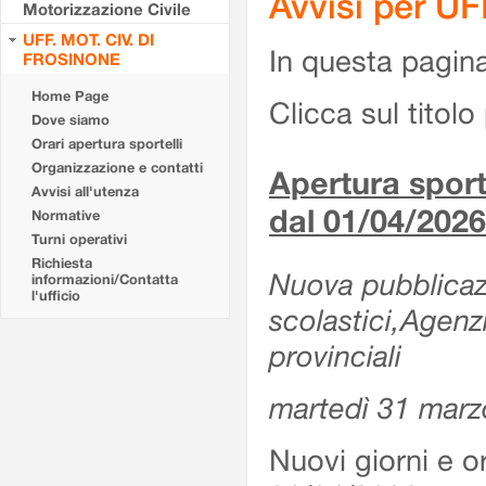
Avvisi per U
Motorizzazione Civile
UFF. MOT. CIV. DI
In questa pagina 
FROSINONE
Home Page
Clicca sul titolo 
Dove siamo
Orari apertura sportelli
Organizzazione e contatti
Apertura sporte
Avvisi all'utenza
dal 01/04/2026
Normative
Turni operativi
Richiesta
Nuova pubblicazio
informazioni/Contatta
l'ufficio
scolastici,Agenz
provinciali
martedì 31 marz
Nuovi giorni e or