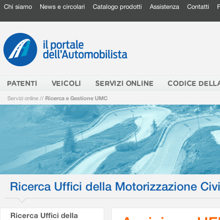
Chi siamo
News e circolari
Catalogo prodotti
Assistenza
Contatti
PATENTI
VEICOLI
SERVIZI ONLINE
CODICE DELL
Servizi online
//
Ricerca e Gestione UMC
Ricerca Uffici della Motorizzazione Civi
Ricerca Uffici della