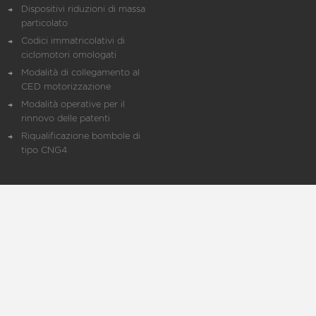
Dispositivi riduzioni di massa
particolato
Codici immatricolativi di
ciclomotori omologati
Modalità di collegamento al
CED motorizzazione
Modalità operative per il
rinnovo delle patenti
Riqualificazione bombole di
tipo CNG4