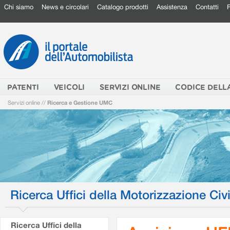
Chi siamo
News e circolari
Catalogo prodotti
Assistenza
Contatti
PATENTI
VEICOLI
SERVIZI ONLINE
CODICE DELL
Servizi online
//
Ricerca e Gestione UMC
Ricerca Uffici della Motorizzazione Civi
Ricerca Uffici della