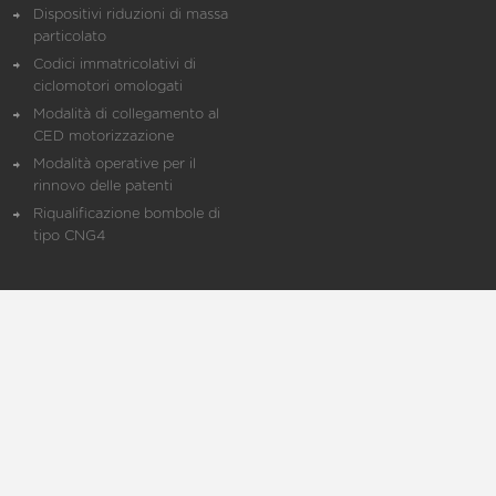
Dispositivi riduzioni di massa
particolato
Codici immatricolativi di
ciclomotori omologati
Modalità di collegamento al
CED motorizzazione
Modalità operative per il
rinnovo delle patenti
Riqualificazione bombole di
tipo CNG4