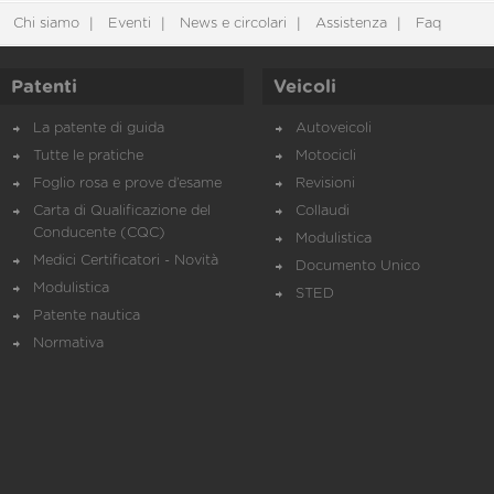
Chi siamo
Eventi
News e circolari
Assistenza
Faq
Patenti
Veicoli
La patente di guida
Autoveicoli
Tutte le pratiche
Motocicli
Foglio rosa e prove d’esame
Revisioni
Carta di Qualificazione del
Collaudi
Conducente (CQC)
Modulistica
Medici Certificatori - Novità
Documento Unico
Modulistica
STED
Patente nautica
Normativa