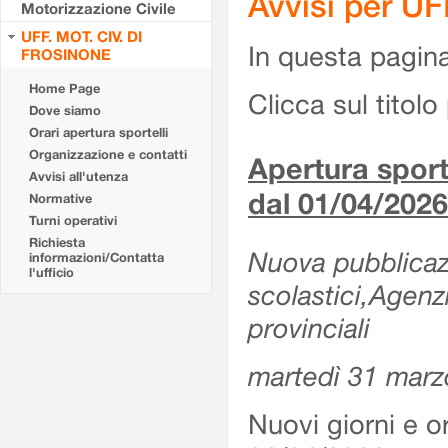
Avvisi per U
Motorizzazione Civile
UFF. MOT. CIV. DI
In questa pagina 
FROSINONE
Home Page
Clicca sul titolo 
Dove siamo
Orari apertura sportelli
Organizzazione e contatti
Apertura sporte
Avvisi all'utenza
dal 01/04/2026
Normative
Turni operativi
Richiesta
Nuova pubblicazio
informazioni/Contatta
l'ufficio
scolastici,Agenz
provinciali
martedì 31 marz
Nuovi giorni e or