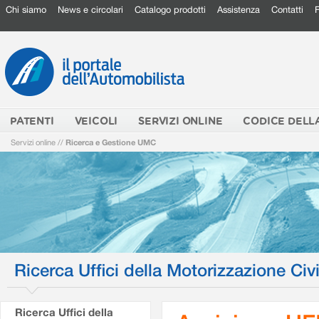
Chi siamo
News e circolari
Catalogo prodotti
Assistenza
Contatti
PATENTI
VEICOLI
SERVIZI ONLINE
CODICE DELL
Servizi online
//
Ricerca e Gestione UMC
Ricerca Uffici della Motorizzazione Civi
Ricerca Uffici della