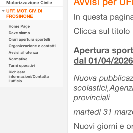
Avvisi per U
Motorizzazione Civile
UFF. MOT. CIV. DI
In questa pagina 
FROSINONE
Home Page
Clicca sul titolo 
Dove siamo
Orari apertura sportelli
Organizzazione e contatti
Apertura sporte
Avvisi all'utenza
dal 01/04/2026
Normative
Turni operativi
Richiesta
Nuova pubblicazio
informazioni/Contatta
l'ufficio
scolastici,Agenz
provinciali
martedì 31 marz
Nuovi giorni e or