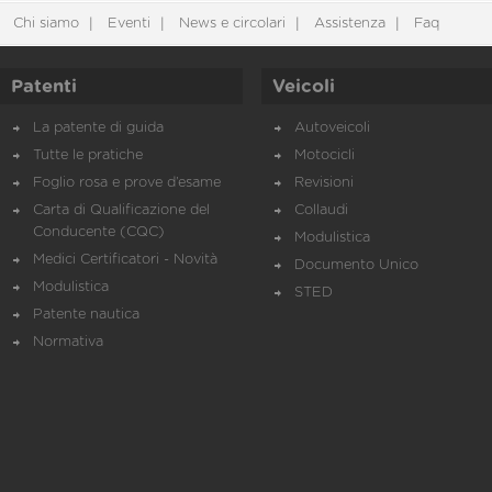
Chi siamo
Eventi
News e circolari
Assistenza
Faq
Patenti
Veicoli
La patente di guida
Autoveicoli
Tutte le pratiche
Motocicli
Foglio rosa e prove d’esame
Revisioni
Carta di Qualificazione del
Collaudi
Conducente (CQC)
Modulistica
Medici Certificatori - Novità
Documento Unico
Modulistica
STED
Patente nautica
Normativa