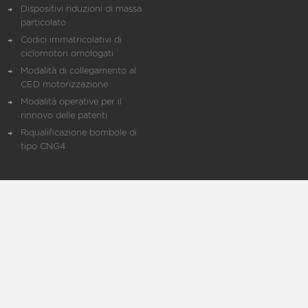
Dispositivi riduzioni di massa
particolato
Codici immatricolativi di
ciclomotori omologati
Modalità di collegamento al
CED motorizzazione
Modalità operative per il
rinnovo delle patenti
Riqualificazione bombole di
tipo CNG4