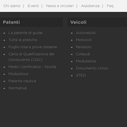
Chi siamo
Eventi
News e circolari
Assistenza
Faq
Patenti
Veicoli
La patente di guida
Autoveicoli
Tutte le pratiche
Motocicli
Foglio rosa e prove d’esame
Revisioni
Carta di Qualificazione del
Collaudi
Conducente (CQC)
Modulistica
Medici Certificatori - Novità
Documento Unico
Modulistica
STED
Patente nautica
Normativa