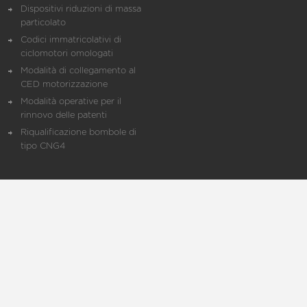
Dispositivi riduzioni di massa
particolato
Codici immatricolativi di
ciclomotori omologati
Modalità di collegamento al
CED motorizzazione
Modalità operative per il
rinnovo delle patenti
Riqualificazione bombole di
tipo CNG4