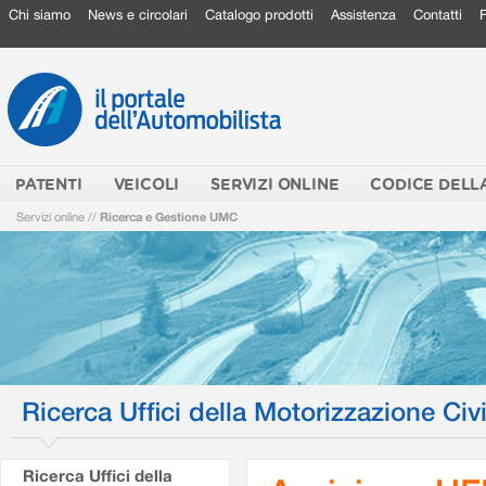
Chi siamo
News e circolari
Catalogo prodotti
Assistenza
Contatti
PATENTI
VEICOLI
SERVIZI ONLINE
CODICE DELL
Servizi online
//
Ricerca e Gestione UMC
Ricerca Uffici della Motorizzazione Civi
Ricerca Uffici della