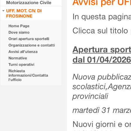
Avvisi per U
Motorizzazione Civile
UFF. MOT. CIV. DI
In questa pagina 
FROSINONE
Home Page
Clicca sul titolo 
Dove siamo
Orari apertura sportelli
Organizzazione e contatti
Apertura sporte
Avvisi all'utenza
dal 01/04/2026
Normative
Turni operativi
Richiesta
Nuova pubblicazio
informazioni/Contatta
l'ufficio
scolastici,Agenz
provinciali
martedì 31 marz
Nuovi giorni e or