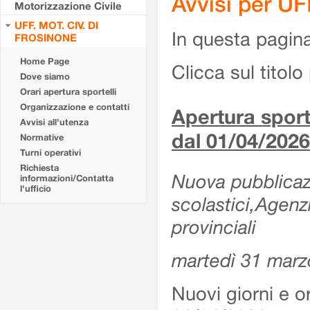
Avvisi per U
Motorizzazione Civile
UFF. MOT. CIV. DI
In questa pagina 
FROSINONE
Home Page
Clicca sul titolo 
Dove siamo
Orari apertura sportelli
Organizzazione e contatti
Apertura sporte
Avvisi all'utenza
dal 01/04/2026
Normative
Turni operativi
Richiesta
Nuova pubblicazio
informazioni/Contatta
l'ufficio
scolastici,Agenz
provinciali
martedì 31 marz
Nuovi giorni e or