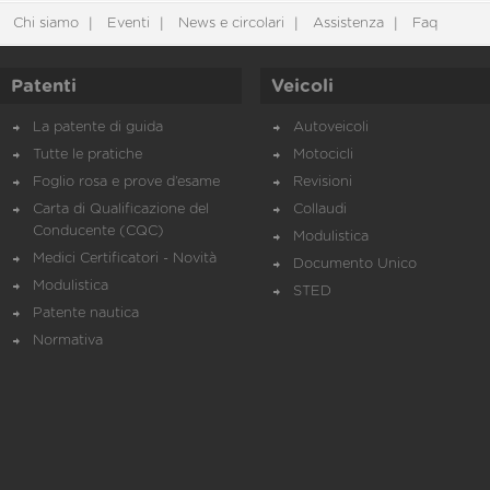
Chi siamo
Eventi
News e circolari
Assistenza
Faq
Patenti
Veicoli
La patente di guida
Autoveicoli
Tutte le pratiche
Motocicli
Foglio rosa e prove d’esame
Revisioni
Carta di Qualificazione del
Collaudi
Conducente (CQC)
Modulistica
Medici Certificatori - Novità
Documento Unico
Modulistica
STED
Patente nautica
Normativa