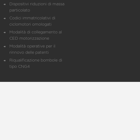
Dispositivi riduzioni di massa
particolato
Codici immatricolativi di
ciclomotori omologati
Modalità di collegamento al
CED motorizzazione
Modalità operative per il
rinnovo delle patenti
Riqualificazione bombole di
tipo CNG4