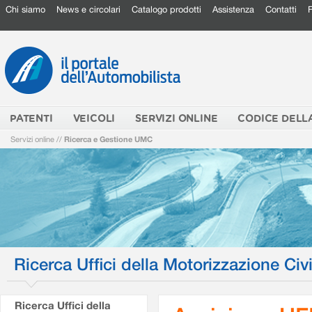
Chi siamo
News e circolari
Catalogo prodotti
Assistenza
Contatti
PATENTI
VEICOLI
SERVIZI ONLINE
CODICE DELL
Servizi online
//
Ricerca e Gestione UMC
Ricerca Uffici della Motorizzazione Civi
Ricerca Uffici della