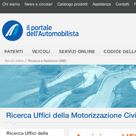
Chi siamo
News e circolari
Catalogo prodotti
Assistenza
Contatti
PATENTI
VEICOLI
SERVIZI ONLINE
CODICE DELL
Servizi online
//
Ricerca e Gestione UMC
Ricerca Uffici della Motorizzazione Civi
Ricerca Uffici della