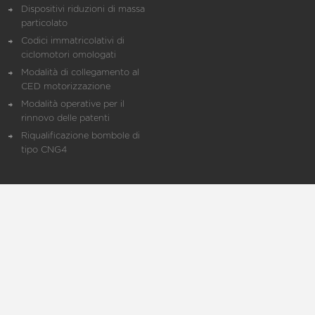
Dispositivi riduzioni di massa
particolato
Codici immatricolativi di
ciclomotori omologati
Modalità di collegamento al
CED motorizzazione
Modalità operative per il
rinnovo delle patenti
Riqualificazione bombole di
tipo CNG4