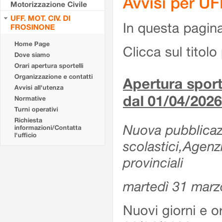
Avvisi per U
Motorizzazione Civile
UFF. MOT. CIV. DI
In questa pagina 
FROSINONE
Home Page
Clicca sul titolo 
Dove siamo
Orari apertura sportelli
Organizzazione e contatti
Apertura sporte
Avvisi all'utenza
dal 01/04/2026
Normative
Turni operativi
Richiesta
Nuova pubblicazio
informazioni/Contatta
l'ufficio
scolastici,Agenz
provinciali
martedì 31 marz
Nuovi giorni e or