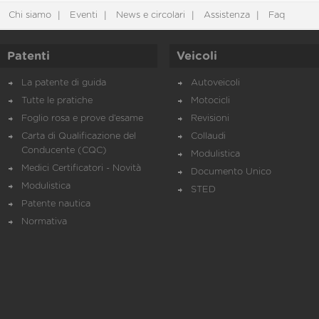
Chi siamo
Eventi
News e circolari
Assistenza
Faq
Patenti
Veicoli
La patente di guida
Autoveicoli
Tutte le pratiche
Motocicli
Foglio rosa e prove d’esame
Revisioni
Carta di Qualificazione del
Collaudi
Conducente (CQC)
Modulistica
Medici Certificatori - Novità
Documento Unico
Modulistica
STED
Patente nautica
Normativa