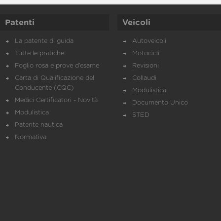
Patenti
Veicoli
La patente di guida
Autoveicoli
Tutte le pratiche
Motocicli
Foglio rosa e prove d’esame
Revisioni
Carta di Qualificazione del
Collaudi
Conducente (CQC)
Modulistica
Medici Certificatori - Novità
Documento Unico
Modulistica
STED
Patente nautica
Normativa