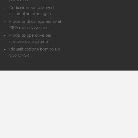
particolato
Codici immatricolativi di
ciclomotori omologati
Modalità di collegamento al
CED motorizzazione
Modalità operative per il
rinnovo delle patenti
Riqualificazione bombole di
tipo CNG4