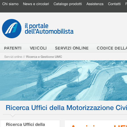
Chi siamo
News e circolari
Catalogo prodotti
Assistenza
Contatti
PATENTI
VEICOLI
SERVIZI ONLINE
CODICE DELL
Servizi online
//
Ricerca e Gestione UMC
Ricerca Uffici della Motorizzazione Civi
Ricerca Uffici della