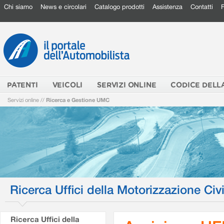
Chi siamo
News e circolari
Catalogo prodotti
Assistenza
Contatti
PATENTI
VEICOLI
SERVIZI ONLINE
CODICE DELL
Servizi online
//
Ricerca e Gestione UMC
Ricerca Uffici della Motorizzazione Civi
Ricerca Uffici della