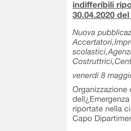
indifferibili ri
30.04.2020 de
Nuova pubblicazi
Accertatori,Impre
scolastici,Agen
Costruttrici,Cent
venerdì 8 maggi
Organizzazione d
dell¿Emergenza Sv
riportate nella 
Capo Dipartime