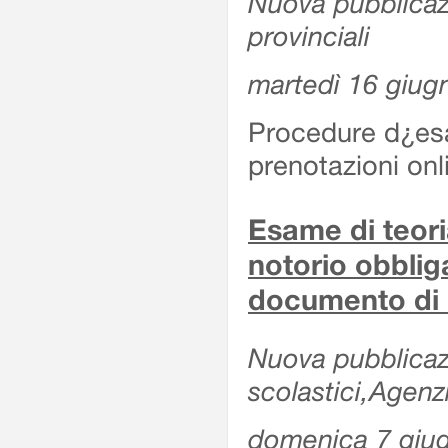
Nuova pubblicazio
provinciali
martedì 16 giug
Procedure d¿esa
prenotazioni onl
Esame di teoria
notorio obblig
documento di 
Nuova pubblicazio
scolastici,Agen
domenica 7 giu