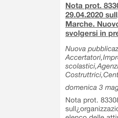
Nota prot. 833
29.04.2020 sull
Marche. Nuovo e
svolgersi in p
Nuova pubblicazi
Accertatori,Impre
scolastici,Agen
Costruttrici,Cent
domenica 3 mag
Nota prot. 8330
sull¿organizzazi
elenco delle atti