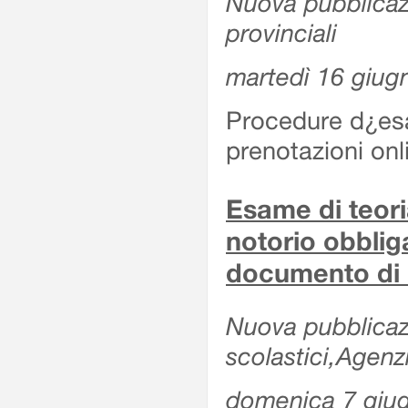
Nuova pubblicazio
provinciali
martedì 16 giug
Procedure d¿esa
prenotazioni onl
Esame di teoria
notorio obblig
documento di 
Nuova pubblicazio
scolastici,Agen
domenica 7 giu