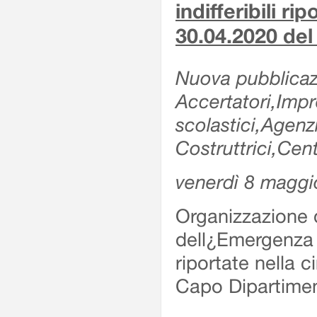
indifferibili ri
30.04.2020 de
Nuova pubblicazi
Accertatori,Impre
scolastici,Agen
Costruttrici,Cent
venerdì 8 maggi
Organizzazione d
dell¿Emergenza Sv
riportate nella 
Capo Dipartime