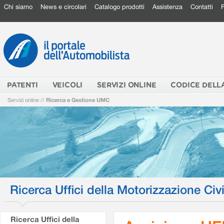
Chi siamo
News e circolari
Catalogo prodotti
Assistenza
Contatti
PATENTI
VEICOLI
SERVIZI ONLINE
CODICE DELL
Servizi online
//
Ricerca e Gestione UMC
Ricerca Uffici della Motorizzazione Civi
Ricerca Uffici della