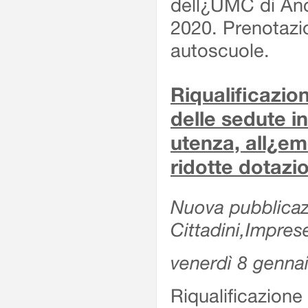
dell¿UMC di Anc
2020. Prenotazio
autoscuole.
Riqualificazi
delle sedute in
utenza, all¿e
ridotte dotazi
Nuova pubblicazi
Cittadini,Impres
venerdì 8 genna
Riqualificazio