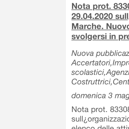
Nota prot. 833
29.04.2020 sull
Marche. Nuovo e
svolgersi in p
Nuova pubblicazi
Accertatori,Impre
scolastici,Agen
Costruttrici,Cent
domenica 3 mag
Nota prot. 8330
sull¿organizzazi
elenco delle atti