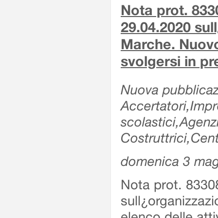
Nota prot. 833
29.04.2020 sull
Marche. Nuovo e
svolgersi in p
Nuova pubblicazi
Accertatori,Impre
scolastici,Agen
Costruttrici,Cent
domenica 3 mag
Nota prot. 8330
sull¿organizzazi
elenco delle atti