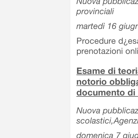
Nuova pubblicazio
provinciali
martedì 16 giug
Procedure d¿esa
prenotazioni onl
Esame di teoria
notorio obblig
documento di 
Nuova pubblicazio
scolastici,Agen
domenica 7 giu