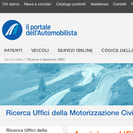
Chi siamo
News e circolari
Catalogo prodotti
Assistenza
Contatti
PATENTI
VEICOLI
SERVIZI ONLINE
CODICE DELL
Servizi online
//
Ricerca e Gestione UMC
Ricerca Uffici della Motorizzazione Civi
Ricerca Uffici della