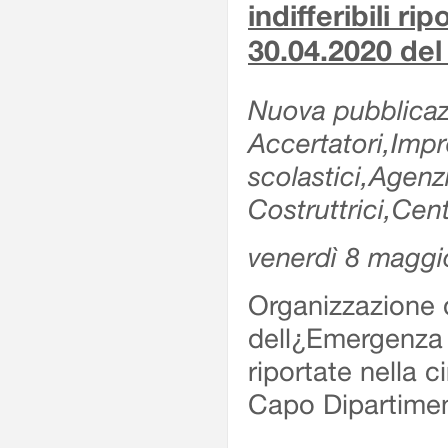
indifferibili ri
30.04.2020 de
Nuova pubblicazi
Accertatori,Impre
scolastici,Agen
Costruttrici,Cent
venerdì 8 maggi
Organizzazione d
dell¿Emergenza Sv
riportate nella 
Capo Dipartime