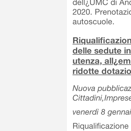
dell¿UMC di Anc
2020. Prenotazio
autoscuole.
Riqualificazi
delle sedute in
utenza, all¿e
ridotte dotazi
Nuova pubblicazi
Cittadini,Impres
venerdì 8 genna
Riqualificazio