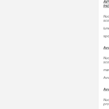
AVV
PA
Nuo
sco
lun
spo
Avv
Nuo
sco
mar
Avv
Avv
Nuo
pro