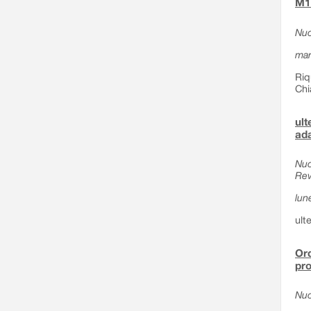
M1 
Nuo
mar
Riq
Chi
ult
ada
Nuo
Rev
lun
ult
Ord
pro
Nuo