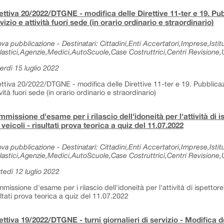
ettiva 20/2022/DTGNE - modifica delle Direttive 11-ter e 19. Pub
vizio e attività fuori sede (in orario ordinario e straordinario)
va pubblicazione - Destinatari: Cittadini,Enti Accertatori,Imprese,Istitu
lastici,Agenzie,Medici,AutoScuole,Case Costruttrici,Centri Revisione,Uf
erdì 15 luglio 2022
ettiva 20/2022/DTGNE - modifica delle Direttive 11-ter e 19. Pubblicazio
ività fuori sede (in orario ordinario e straordinario)
missione d'esame per i rilascio dell'idoneità per l'attività di i
 veicoli - risultati prova teorica a quiz del 11.07.2022
va pubblicazione - Destinatari: Cittadini,Enti Accertatori,Imprese,Istitu
lastici,Agenzie,Medici,AutoScuole,Case Costruttrici,Centri Revisione,Uf
tedì 12 luglio 2022
missione d'esame per i rilascio dell'idoneità per l'attività di ispettore 
ultati prova teorica a quiz del 11.07.2022
ettiva 19/2022/DTGNE - turni giornalieri di servizio - Modifica de