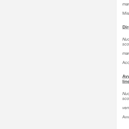
mar
Mis
Dir
Nuo
sco
mar
Acc
Avv
lin
Nuo
sco
ven
Avv