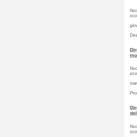
Nuo
sco
gio
Dir
Dir
mod
Nuo
sco
mar
Pro
Dir
del
Nuo
sco