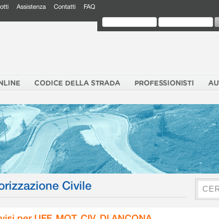
otti
Assistenza
Contatti
FAQ
NLINE
CODICE DELLA STRADA
PROFESSIONISTI
AU
orizzazione Civile
visi per UFF. MOT. CIV. DI ANCONA