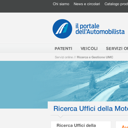
Chi siamo
News e circolari
Catalogo prod
PATENTI
VEICOLI
SERVIZI O
Servizi online
//
Ricerca e Gestione UMC
Ricerca Uffici della Mot
Ricerca Uffici della
Av