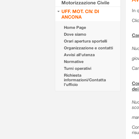
Motorizzazione Civile
In 
UFF. MOT. CIV. DI
ANCONA
Cli
Home Page
Dove siamo
Can
Orari apertura sportelli
Organizzazione e contatti
Nuo
Avvisi all'utenza
gio
Normative
Can
Turni operativi
Richiesta
informazioni/Contatta
Com
l'ufficio
dei
Nuo
sco
mar
Com
ris