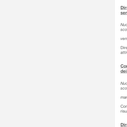
Dir
ser
Nuo
sco
ven
Dir
att
Com
dei
Nuo
sco
mar
Com
ris
Dir