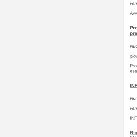
ven
Avv
Pro
pre
Nuo
gio
Pro
esa
IN
Nuo
ven
IN
Riq