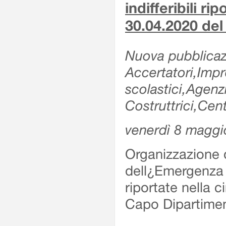
indifferibili ri
30.04.2020 de
Nuova pubblicazi
Accertatori,Impre
scolastici,Agen
Costruttrici,Cent
venerdì 8 maggi
Organizzazione d
dell¿Emergenza Sv
riportate nella 
Capo Dipartime