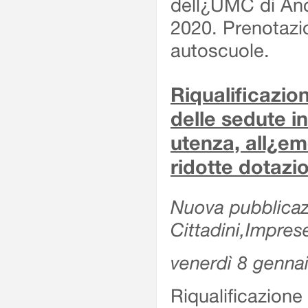
dell¿UMC di Anc
2020. Prenotazio
autoscuole.
Riqualificazi
delle sedute in
utenza, all¿e
ridotte dotazi
Nuova pubblicazi
Cittadini,Impres
venerdì 8 genna
Riqualificazio