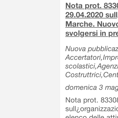
Nota prot. 833
29.04.2020 sull
Marche. Nuovo e
svolgersi in p
Nuova pubblicazi
Accertatori,Impre
scolastici,Agen
Costruttrici,Cent
domenica 3 mag
Nota prot. 8330
sull¿organizzazi
elenco delle atti