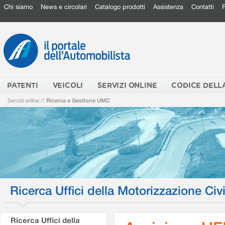
Chi siamo
News e circolari
Catalogo prodotti
Assistenza
Contatti
PATENTI
VEICOLI
SERVIZI ONLINE
CODICE DELL
Servizi online
//
Ricerca e Gestione UMC
Ricerca Uffici della Motorizzazione Civi
Ricerca Uffici della