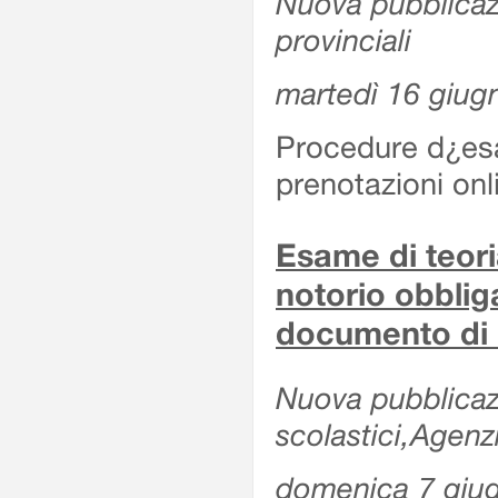
Nuova pubblicazio
provinciali
martedì 16 giug
Procedure d¿esa
prenotazioni onl
Esame di teoria
notorio obblig
documento di 
Nuova pubblicazio
scolastici,Agen
domenica 7 giu