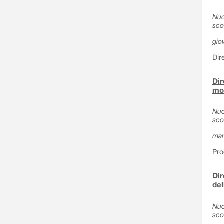
Nuo
sco
gio
Dir
Dir
mod
Nuo
sco
mar
Pro
Dir
del
Nuo
sco