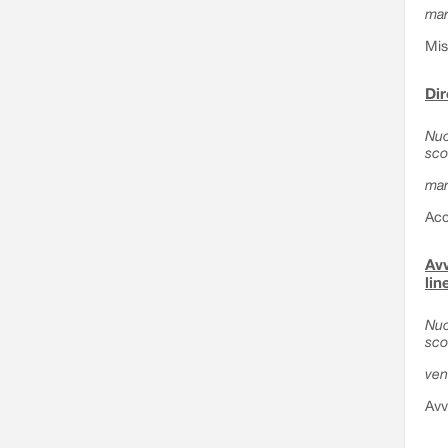
mar
Mis
Dir
Nuo
sco
mar
Acc
Avv
lin
Nuo
sco
ven
Avv