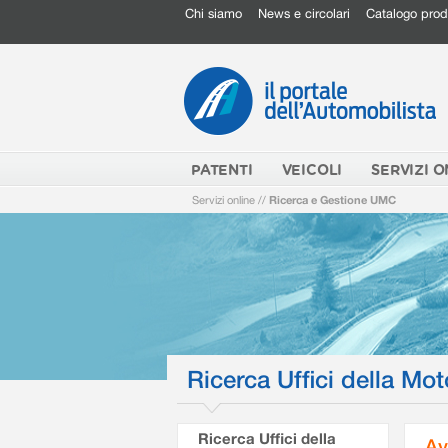
Chi siamo
News e circolari
Catalogo prod
PATENTI
VEICOLI
SERVIZI O
Servizi online
//
Ricerca e Gestione UMC
Ricerca Uffici della Mot
Ricerca Uffici della
Av