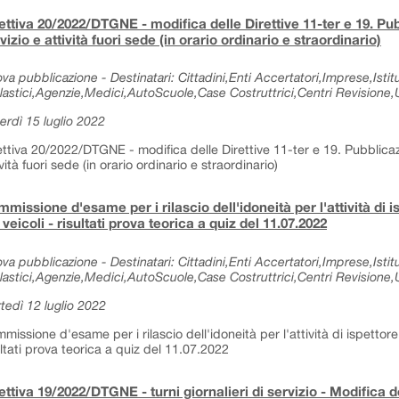
ettiva 20/2022/DTGNE - modifica delle Direttive 11-ter e 19. Pub
vizio e attività fuori sede (in orario ordinario e straordinario)
va pubblicazione - Destinatari: Cittadini,Enti Accertatori,Imprese,Istitu
lastici,Agenzie,Medici,AutoScuole,Case Costruttrici,Centri Revisione,Uf
erdì 15 luglio 2022
ettiva 20/2022/DTGNE - modifica delle Direttive 11-ter e 19. Pubblicazio
ività fuori sede (in orario ordinario e straordinario)
missione d'esame per i rilascio dell'idoneità per l'attività di i
 veicoli - risultati prova teorica a quiz del 11.07.2022
va pubblicazione - Destinatari: Cittadini,Enti Accertatori,Imprese,Istitu
lastici,Agenzie,Medici,AutoScuole,Case Costruttrici,Centri Revisione,Uf
tedì 12 luglio 2022
missione d'esame per i rilascio dell'idoneità per l'attività di ispettore 
ultati prova teorica a quiz del 11.07.2022
ettiva 19/2022/DTGNE - turni giornalieri di servizio - Modifica de