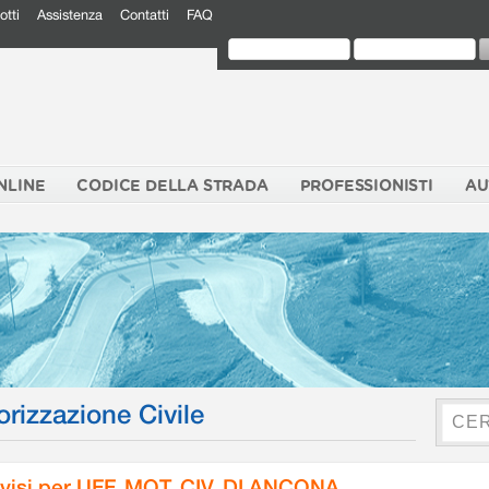
otti
Assistenza
Contatti
FAQ
NLINE
CODICE DELLA STRADA
PROFESSIONISTI
AU
orizzazione Civile
visi per UFF. MOT. CIV. DI ANCONA