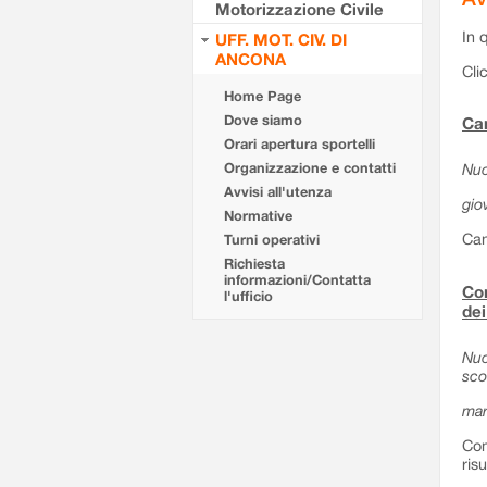
Motorizzazione Civile
In 
UFF. MOT. CIV. DI
ANCONA
Cli
Home Page
Dove siamo
Can
Orari apertura sportelli
Organizzazione e contatti
Nuo
Avvisi all'utenza
gio
Normative
Can
Turni operativi
Richiesta
informazioni/Contatta
Com
l'ufficio
dei
Nuo
sco
mar
Com
ris