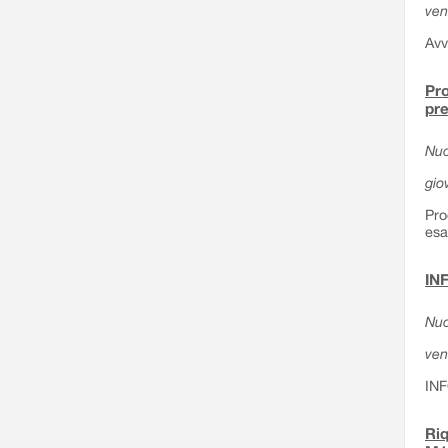
ven
Avv
Pro
pre
Nuo
gio
Pro
esa
IN
Nuo
ven
IN
Riq