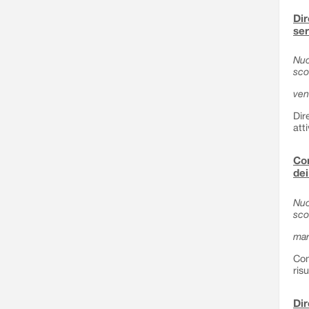
Dir
ser
Nuo
sco
ven
Dir
att
Com
dei
Nuo
sco
mar
Com
ris
Dir