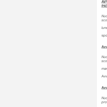
AVV
PA
Nuo
sco
lun
spo
Avv
Nuo
sco
mar
Avv
Avv
Nuo
pro