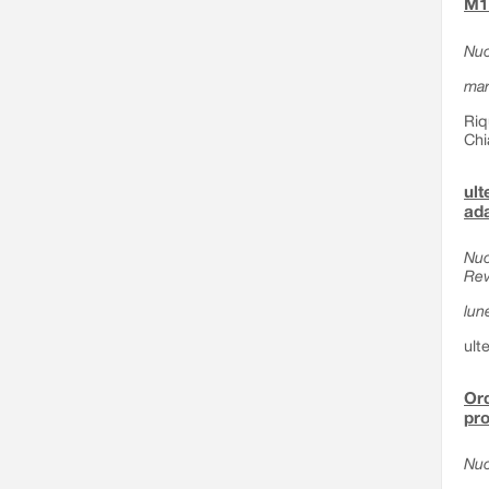
M1 
Nuo
mar
Riq
Chi
ult
ada
Nuo
Rev
lun
ult
Ord
pro
Nuo