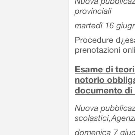
Nuova pubblicazio
provinciali
martedì 16 giug
Procedure d¿esa
prenotazioni onl
Esame di teoria
notorio obblig
documento di 
Nuova pubblicazio
scolastici,Agen
domenica 7 giu