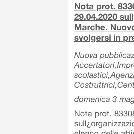
Nota prot. 833
29.04.2020 sull
Marche. Nuovo e
svolgersi in p
Nuova pubblicazi
Accertatori,Impre
scolastici,Agen
Costruttrici,Cent
domenica 3 mag
Nota prot. 8330
sull¿organizzazi
elenco delle atti