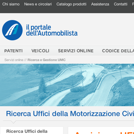
Chi siamo
News e circolari
Catalogo prodotti
Assistenza
Contatti
PATENTI
VEICOLI
SERVIZI ONLINE
CODICE DELL
Servizi online
//
Ricerca e Gestione UMC
Ricerca Uffici della Motorizzazione Civi
Ricerca Uffici della