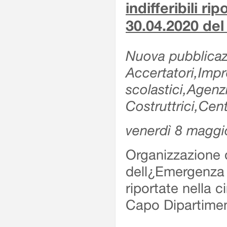
indifferibili ri
30.04.2020 de
Nuova pubblicazi
Accertatori,Impre
scolastici,Agen
Costruttrici,Cent
venerdì 8 maggi
Organizzazione d
dell¿Emergenza Sv
riportate nella 
Capo Dipartime