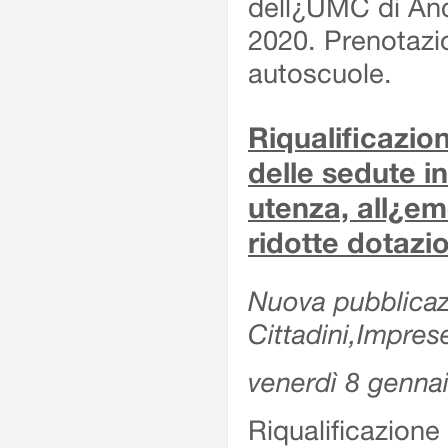
dell¿UMC di Anc
2020. Prenotazio
autoscuole.
Riqualificazi
delle sedute in
utenza, all¿e
ridotte dotazi
Nuova pubblicazi
Cittadini,Impres
venerdì 8 genna
Riqualificazio