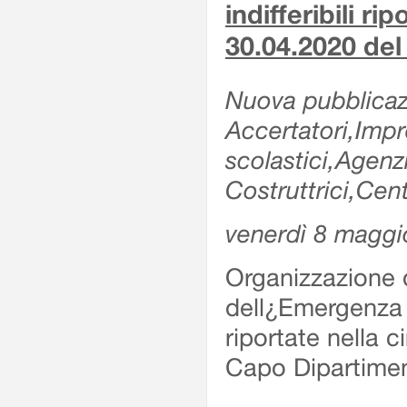
indifferibili ri
30.04.2020 de
Nuova pubblicazi
Accertatori,Impre
scolastici,Agen
Costruttrici,Cent
venerdì 8 maggi
Organizzazione d
dell¿Emergenza Sv
riportate nella 
Capo Dipartime