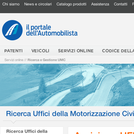
Chi siamo
News e circolari
Catalogo prodotti
Assistenza
Contatti
PATENTI
VEICOLI
SERVIZI ONLINE
CODICE DELL
Servizi online
//
Ricerca e Gestione UMC
Ricerca Uffici della Motorizzazione Civi
Ricerca Uffici della