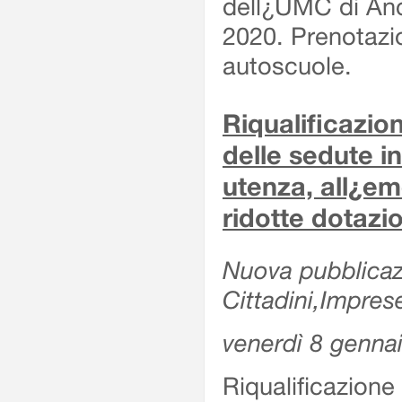
dell¿UMC di Anc
2020. Prenotazio
autoscuole.
Riqualificazi
delle sedute in
utenza, all¿e
ridotte dotazi
Nuova pubblicazi
Cittadini,Impres
venerdì 8 genna
Riqualificazio