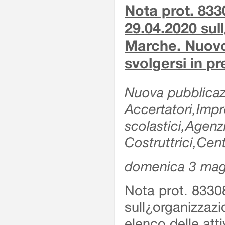
Nota prot. 833
29.04.2020 sull
Marche. Nuovo e
svolgersi in p
Nuova pubblicazi
Accertatori,Impre
scolastici,Agen
Costruttrici,Cent
domenica 3 mag
Nota prot. 8330
sull¿organizzazi
elenco delle atti