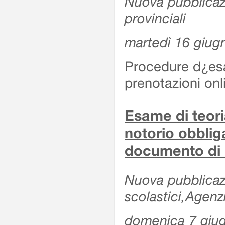
Nuova pubblicazio
provinciali
martedì 16 giug
Procedure d¿esa
prenotazioni onl
Esame di teoria
notorio obblig
documento di 
Nuova pubblicazio
scolastici,Agen
domenica 7 giu