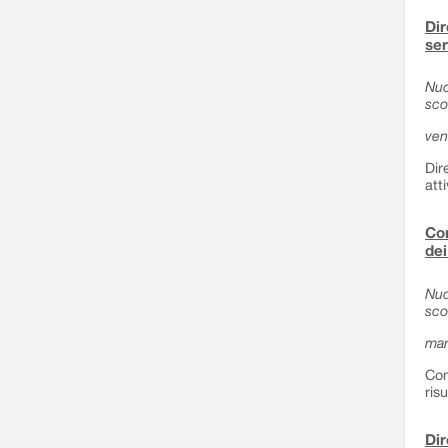
Dir
ser
Nuo
sco
ven
Dir
att
Com
dei
Nuo
sco
mar
Com
ris
Dir