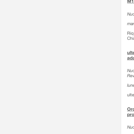
M1 
Nuo
mar
Riq
Chi
ult
ada
Nuo
Rev
lun
ult
Ord
pro
Nuo