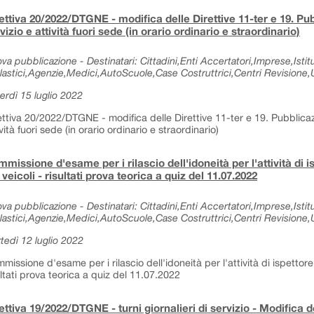
ettiva 20/2022/DTGNE - modifica delle Direttive 11-ter e 19. Pub
vizio e attività fuori sede (in orario ordinario e straordinario)
va pubblicazione - Destinatari: Cittadini,Enti Accertatori,Imprese,Istitu
lastici,Agenzie,Medici,AutoScuole,Case Costruttrici,Centri Revisione,Uf
erdì 15 luglio 2022
ettiva 20/2022/DTGNE - modifica delle Direttive 11-ter e 19. Pubblicazio
ività fuori sede (in orario ordinario e straordinario)
missione d'esame per i rilascio dell'idoneità per l'attività di i
 veicoli - risultati prova teorica a quiz del 11.07.2022
va pubblicazione - Destinatari: Cittadini,Enti Accertatori,Imprese,Istitu
lastici,Agenzie,Medici,AutoScuole,Case Costruttrici,Centri Revisione,Uf
tedì 12 luglio 2022
missione d'esame per i rilascio dell'idoneità per l'attività di ispettore 
ultati prova teorica a quiz del 11.07.2022
ettiva 19/2022/DTGNE - turni giornalieri di servizio - Modifica de