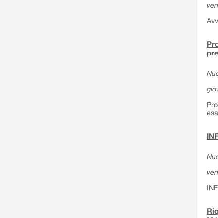
ven
Avv
Pro
pre
Nuo
gio
Pro
esa
IN
Nuo
ven
IN
Riq