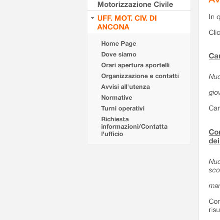
Motorizzazione Civile
In 
UFF. MOT. CIV. DI
ANCONA
Cli
Home Page
Dove siamo
Can
Orari apertura sportelli
Organizzazione e contatti
Nuo
Avvisi all'utenza
gio
Normative
Can
Turni operativi
Richiesta
informazioni/Contatta
Com
l'ufficio
dei
Nuo
sco
mar
Com
ris