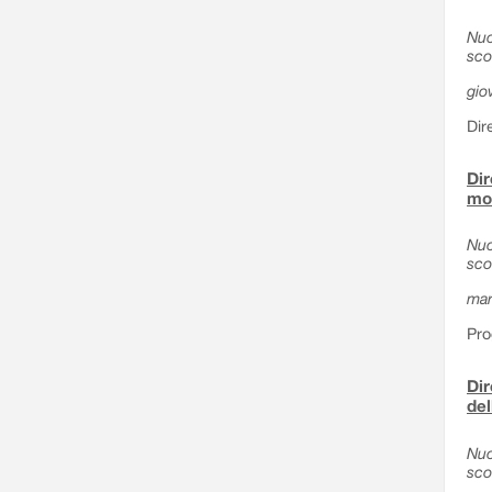
Nuo
sco
gio
Dir
Dir
mod
Nuo
sco
mar
Pro
Dir
del
Nuo
sco