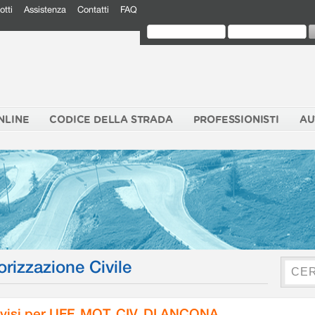
otti
Assistenza
Contatti
FAQ
NLINE
CODICE DELLA STRADA
PROFESSIONISTI
AU
orizzazione Civile
visi per UFF. MOT. CIV. DI ANCONA