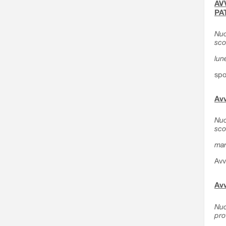
AVV
PA
Nuo
sco
lun
spo
Avv
Nuo
sco
mar
Avv
Avv
Nuo
pro