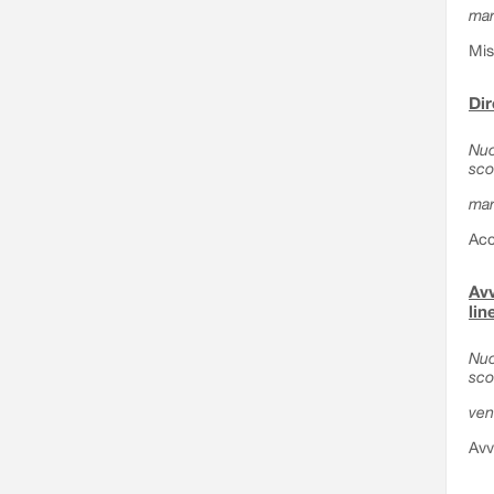
mar
Mis
Dir
Nuo
sco
mar
Acc
Avv
lin
Nuo
sco
ven
Avv