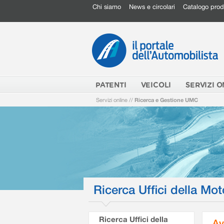
Chi siamo
News e circolari
Catalogo prod
PATENTI
VEICOLI
SERVIZI O
Servizi online
//
Ricerca e Gestione UMC
Ricerca Uffici della Mot
Ricerca Uffici della
Av