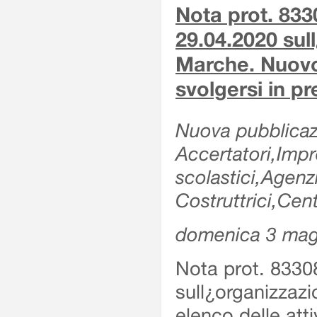
Nota prot. 833
29.04.2020 sull
Marche. Nuovo e
svolgersi in p
Nuova pubblicazi
Accertatori,Impre
scolastici,Agen
Costruttrici,Cent
domenica 3 mag
Nota prot. 8330
sull¿organizzazi
elenco delle atti