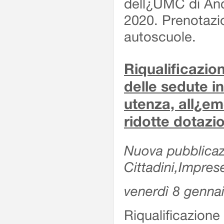
dell¿UMC di Anc
2020. Prenotazio
autoscuole.
Riqualificazi
delle sedute in
utenza, all¿e
ridotte dotazi
Nuova pubblicazi
Cittadini,Impres
venerdì 8 genna
Riqualificazio