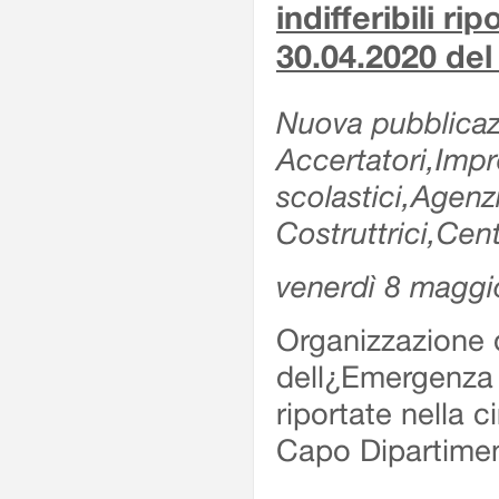
indifferibili ri
30.04.2020 de
Nuova pubblicazi
Accertatori,Impre
scolastici,Agen
Costruttrici,Cent
venerdì 8 maggi
Organizzazione d
dell¿Emergenza Sv
riportate nella 
Capo Dipartime