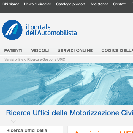
Chi siamo
News e circolari
Catalogo prodotti
Assistenza
Contatti
PATENTI
VEICOLI
SERVIZI ONLINE
CODICE DELL
Servizi online
//
Ricerca e Gestione UMC
Ricerca Uffici della Motorizzazione Civi
Ricerca Uffici della