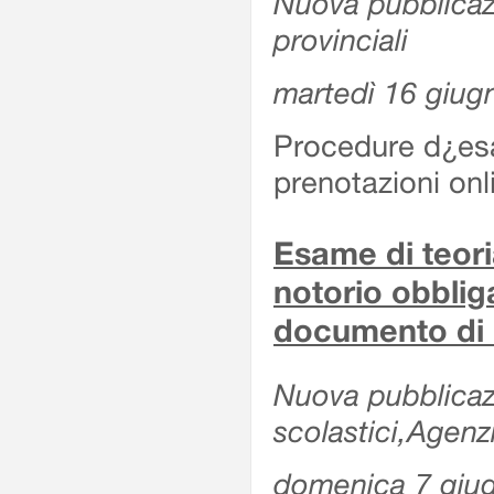
Nuova pubblicazio
provinciali
martedì 16 giug
Procedure d¿esa
prenotazioni onl
Esame di teoria
notorio obblig
documento di 
Nuova pubblicazio
scolastici,Agen
domenica 7 giu