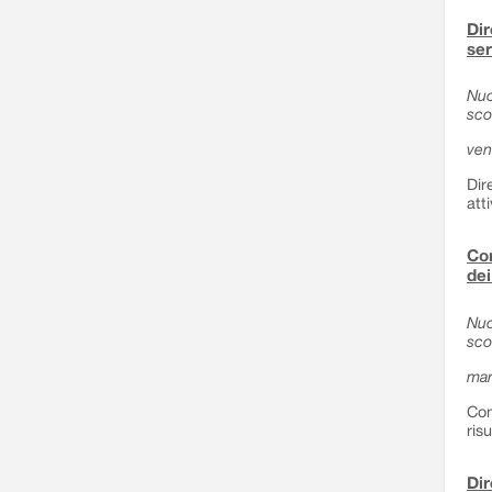
Dir
ser
Nuo
sco
ven
Dir
att
Com
dei
Nuo
sco
mar
Com
ris
Dir