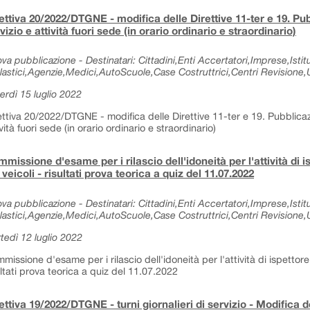
ettiva 20/2022/DTGNE - modifica delle Direttive 11-ter e 19. Pub
vizio e attività fuori sede (in orario ordinario e straordinario)
va pubblicazione - Destinatari: Cittadini,Enti Accertatori,Imprese,Istitu
lastici,Agenzie,Medici,AutoScuole,Case Costruttrici,Centri Revisione,Uf
erdì 15 luglio 2022
ettiva 20/2022/DTGNE - modifica delle Direttive 11-ter e 19. Pubblicazio
ività fuori sede (in orario ordinario e straordinario)
missione d'esame per i rilascio dell'idoneità per l'attività di i
 veicoli - risultati prova teorica a quiz del 11.07.2022
va pubblicazione - Destinatari: Cittadini,Enti Accertatori,Imprese,Istitu
lastici,Agenzie,Medici,AutoScuole,Case Costruttrici,Centri Revisione,Uf
tedì 12 luglio 2022
missione d'esame per i rilascio dell'idoneità per l'attività di ispettore 
ultati prova teorica a quiz del 11.07.2022
ettiva 19/2022/DTGNE - turni giornalieri di servizio - Modifica de