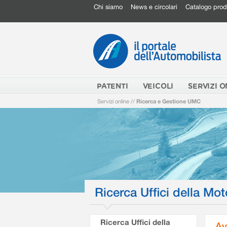
Chi siamo
News e circolari
Catalogo prod
PATENTI
VEICOLI
SERVIZI O
Servizi online
//
Ricerca e Gestione UMC
Ricerca Uffici della Mot
Ricerca Uffici della
Av