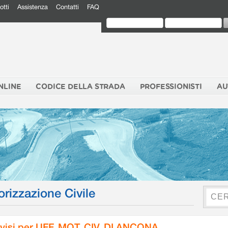
otti
Assistenza
Contatti
FAQ
NLINE
CODICE DELLA STRADA
PROFESSIONISTI
AU
orizzazione Civile
visi per UFF. MOT. CIV. DI ANCONA