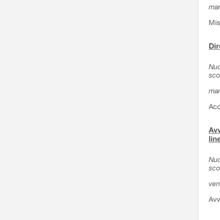
mar
Mis
Dir
Nuo
sco
mar
Acc
Avv
lin
Nuo
sco
ven
Avv