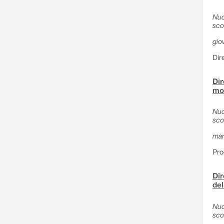
Nuo
sco
gio
Dir
Dir
mod
Nuo
sco
mar
Pro
Dir
del
Nuo
sco