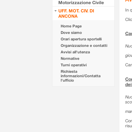
Motorizzazione Civile
In 
UFF. MOT. CIV. DI
ANCONA
Cli
Home Page
Dove siamo
Can
Orari apertura sportelli
Organizzazione e contatti
Nuo
Avvisi all'utenza
gio
Normative
Can
Turni operativi
Richiesta
informazioni/Contatta
Com
l'ufficio
dei
Nuo
sco
mar
Com
ris