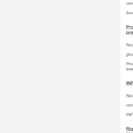
ven
Avv
Pro
pre
Nuo
gio
Pro
esa
IN
Nuo
ven
IN
Riq