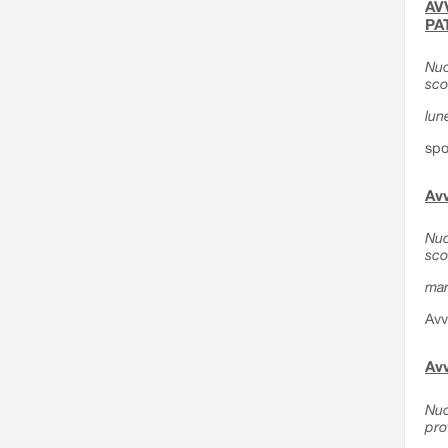
AVV
PA
Nuo
sco
lun
spo
Avv
Nuo
sco
mar
Avv
Avv
Nuo
pro