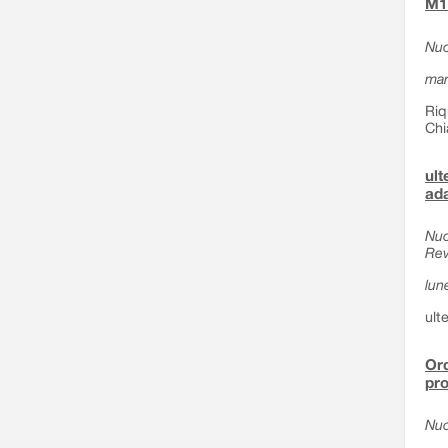
M1 
Nuo
mar
Riq
Chi
ult
ada
Nuo
Rev
lun
ult
Ord
pro
Nuo