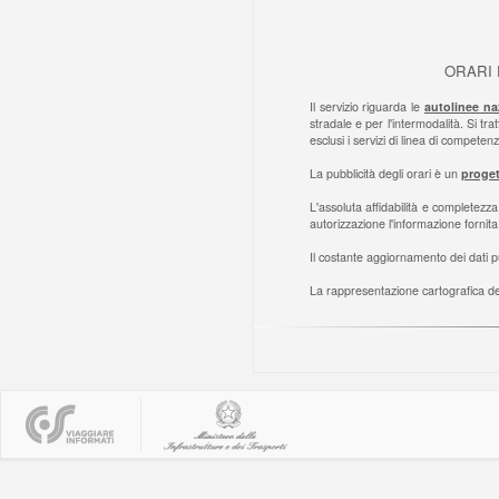
ORARI 
Il servizio riguarda le
autolinee na
stradale e per l'intermodalità. Si tr
esclusi i servizi di linea di competen
La pubblicità degli orari è un
proget
L'assoluta affidabilità e completezza 
autorizzazione l'informazione fornita 
Il costante aggiornamento dei dati pu
La rappresentazione cartografica del